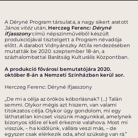
A Déryné Program társulata, a nagy sikert aratott
János vitéz
után,
Herczeg Ferenc:
Déryné
ifjasszony
című népszínművéből készült
VÁNDORSZÍNHÁZ
DÉRYNÉ TÁRSULAT
produkciójával tisztelgett a Program névadója
előtt. A darabot Vidnyánszky Attila rendezésében
mutatták be 2020. szeptember 18-án, a
KÖZREMŰKÖDŐK:
százhalombattai Barátság Kulturális Központban.
A produkció fővárosi bemutatójára 2020.
STÁB
október 8-án a Nemzeti Színházban kerül sor.
SZAKMAI BIZOTTSÁG
Herczeg Ferenc: Déryné ifjasszony
„De mi a célja az örökös kóborlásnak? (…) Talán
MENTOROK
semmi. Olykor mégis azt hiszem, van valami
titokzatos célja. Olykor úgy gondolom, mi egy
láthatatlan kincset viszünk magunkkal, amelynek
bizonyos időre el kell érkeznie valahova. Most mi
ELŐADÁSOK
visszük, – ha kidőlünk, vállára veszi más, – de
egyszer csak elérkezik oda, ahol szükség van rá.”