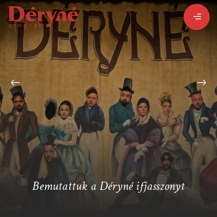
BEJELENTKEZEM
REGISZTRÁLOK
PROGRAMISMERTETŐ
ALPROGRAMOK:
Bemutattuk a Déryné ifjasszonyt
VITÉZ LÁSZLÓ
ORSZÁGJÁRÁS
BARANGOLÓ