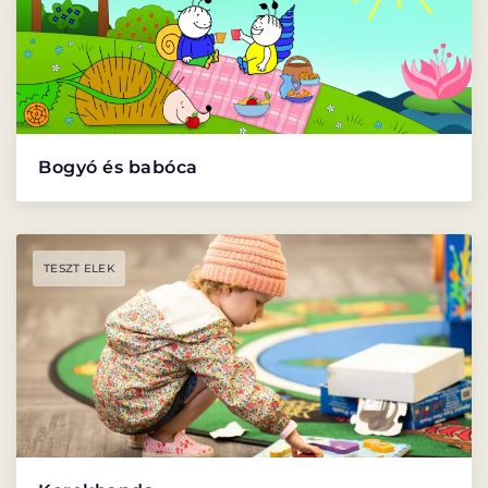
ELŐADÁSOK LISTÁJA
NAPTÁR
JEGYVÁSÁRLÁS
Bogyó és babóca
HÍREK
GYAKORI KÉRDÉSEK
TESZT ELEK