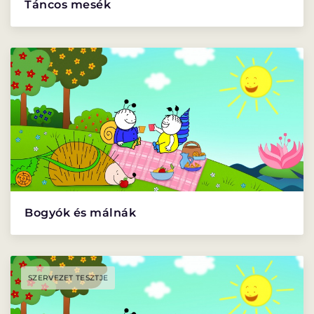
Táncos mesék
VÁNDORSZÍNHÁZ
DÉRYNÉ TÁRSULAT
KÖZREMŰKÖDŐK:
STÁB
SZAKMAI BIZOTTSÁG
Bogyók és málnák
MENTOROK
SZERVEZET TESZTJE
ELŐADÁSOK