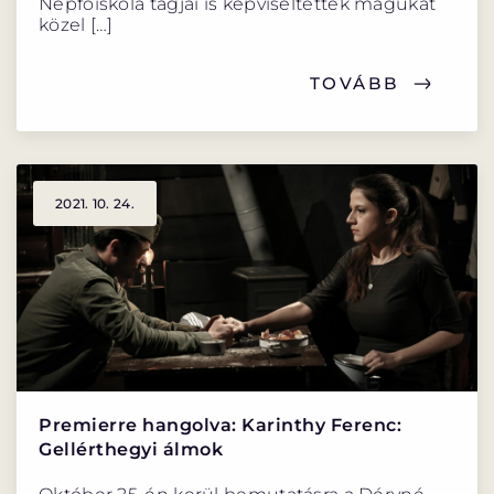
Népfőiskola tagjai is képviseltették magukat
közel […]
TOVÁBB
2021. 10. 24.
Premierre hangolva: Karinthy Ferenc:
Gellérthegyi álmok