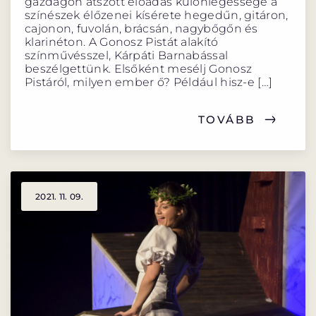
gazdagon átszőtt előadás különlegessége a
színészek élőzenei kísérete hegedűn, gitáron,
cajonon, fuvolán, brácsán, nagybőgőn és
klarinéton. A Gonosz Pistát alakító
színművésszel, Kárpáti Barnabással
beszélgettünk. Elsőként mesélj Gonosz
Pistáról, milyen ember ő? Például hisz-e […]
TOVÁBB
2021. 11. 09.