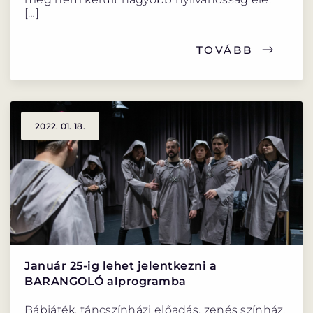
[…]
TOVÁBB
2022. 01. 18.
Január 25-ig lehet jelentkezni a
BARANGOLÓ alprogramba
Bábjáték, táncszínházi előadás, zenés színház,