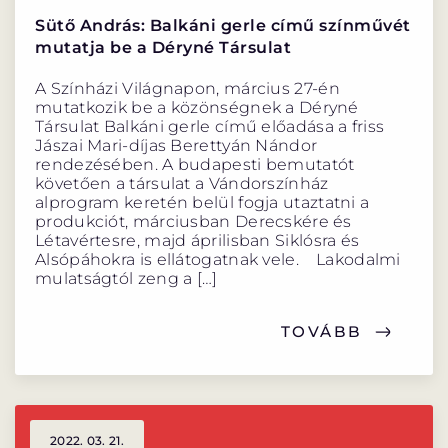
Sütő András: Balkáni gerle című színművét
mutatja be a Déryné Társulat
A Színházi Világnapon, március 27-én
mutatkozik be a közönségnek a Déryné
Társulat Balkáni gerle című előadása a friss
Jászai Mari-díjas Berettyán Nándor
rendezésében. A budapesti bemutatót
követően a társulat a Vándorszínház
alprogram keretén belül fogja utaztatni a
produkciót, márciusban Derecskére és
Létavértesre, majd áprilisban Siklósra és
Alsópáhokra is ellátogatnak vele. Lakodalmi
mulatságtól zeng a […]
TOVÁBB
2022. 03. 21.