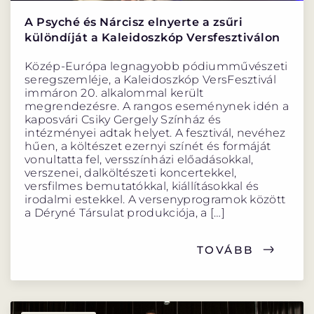
A Psyché és Nárcisz elnyerte a zsűri
különdíját a Kaleidoszkóp Versfesztiválon
Közép-Európa legnagyobb pódiumművészeti
seregszemléje, a Kaleidoszkóp VersFesztivál
immáron 20. alkalommal került
megrendezésre. A rangos eseménynek idén a
kaposvári Csiky Gergely Színház és
intézményei adtak helyet. A fesztivál, nevéhez
hűen, a költészet ezernyi színét és formáját
vonultatta fel, versszínházi előadásokkal,
verszenei, dalköltészeti koncertekkel,
versfilmes bemutatókkal, kiállításokkal és
irodalmi estekkel. A versenyprogramok között
a Déryné Társulat produkciója, a […]
TOVÁBB