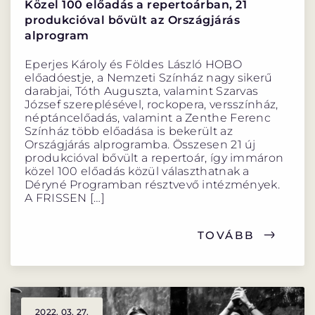
Közel 100 előadás a repertoárban, 21
produkcióval bővült az Országjárás
alprogram
Eperjes Károly és Földes László HOBO
előadóestje, a Nemzeti Színház nagy sikerű
VÁNDORSZÍNHÁZ
DÉRYNÉ TÁRSULAT
darabjai, Tóth Auguszta, valamint Szarvas
József szereplésével, rockopera, versszínház,
néptáncelőadás, valamint a Zenthe Ferenc
KÖZREMŰKÖDŐK:
Színház több előadása is bekerült az
Országjárás alprogramba. Összesen 21 új
produkcióval bővült a repertoár, így immáron
STÁB
közel 100 előadás közül választhatnak a
Déryné Programban résztvevő intézmények.
SZAKMAI BIZOTTSÁG
A FRISSEN […]
MENTOROK
TOVÁBB
ELŐADÁSOK
2022. 03. 27.