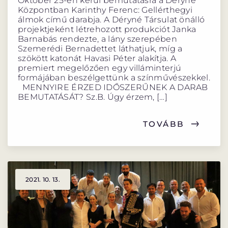
Október 25-én kerül bemutatásra a Déryné
Központban Karinthy Ferenc: Gellérthegyi
álmok című darabja. A Déryné Társulat önálló
projektjeként létrehozott produkciót Janka
Barnabás rendezte, a lány szerepében
Szemerédi Bernadettet láthatjuk, míg a
szökött katonát Havasi Péter alakítja. A
premiert megelőzően egy villáminterjú
formájában beszélgettünk a színművészekkel.
MENNYIRE ÉRZED IDŐSZERŰNEK A DARAB
BEMUTATÁSÁT? Sz.B. Úgy érzem, […]
TOVÁBB
2021. 10. 13.