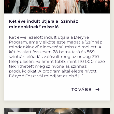
Két éve indult útjára a ’Színház
mindenkinek!’ misszió
Két évvel ezelőtt indult útjára a Déryné
Program, amely elkötelezte magát a ’Színház
mindenkinek!’ elnevezésű misszió mellett. A
két év alatt összesen 28 bemutató és 869
színházi előadás valósult meg az ország 310
településén, valamint több, mint 110 000 néző
tekinthetett meg színvonalas színházi
produkciókat. A program által életre hívott
Déryné Fesztivál mindjárt az első […]
TOVÁBB