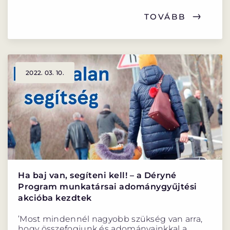
TOVÁBB
2022. 03. 10.
Ha baj van, segíteni kell! – a Déryné
Program munkatársai adománygyűjtési
akcióba kezdtek
’Most mindennél nagyobb szükség van arra,
hogy összefogjunk és adományainkkal a