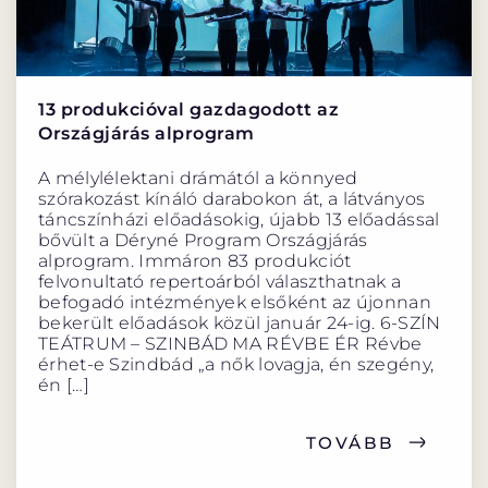
13 produkcióval gazdagodott az
Országjárás alprogram
A mélylélektani drámától a könnyed
szórakozást kínáló darabokon át, a látványos
táncszínházi előadásokig, újabb 13 előadással
bővült a Déryné Program Országjárás
alprogram. Immáron 83 produkciót
felvonultató repertoárból választhatnak a
befogadó intézmények elsőként az újonnan
bekerült előadások közül január 24-ig. 6-SZÍN
TEÁTRUM – SZINBÁD MA RÉVBE ÉR Révbe
érhet-e Szindbád „a nők lovagja, én szegény,
én […]
TOVÁBB