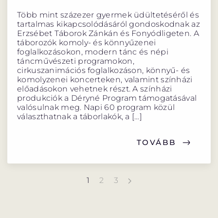
Több mint százezer gyermek üdültetéséről és
tartalmas kikapcsolódásáról gondoskodnak az
Erzsébet Táborok Zánkán és Fonyódligeten. A
táborozók komoly- és könnyűzenei
foglalkozásokon, modern tánc és népi
táncművészeti programokon,
cirkuszanimációs foglalkozáson, könnyű- és
komolyzenei koncerteken, valamint színházi
előadásokon vehetnek részt. A színházi
produkciók a Déryné Program támogatásával
valósulnak meg. Napi 60 program közül
választhatnak a táborlakók, a […]
TOVÁBB
1
2
3