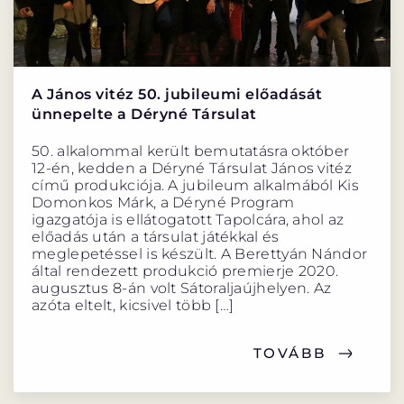
A János vitéz 50. jubileumi előadását
ünnepelte a Déryné Társulat
50. alkalommal került bemutatásra október
12-én, kedden a Déryné Társulat János vitéz
című produkciója. A jubileum alkalmából Kis
Domonkos Márk, a Déryné Program
igazgatója is ellátogatott Tapolcára, ahol az
előadás után a társulat játékkal és
meglepetéssel is készült. A Berettyán Nándor
által rendezett produkció premierje 2020.
augusztus 8-án volt Sátoraljaújhelyen. Az
azóta eltelt, kicsivel több […]
TOVÁBB