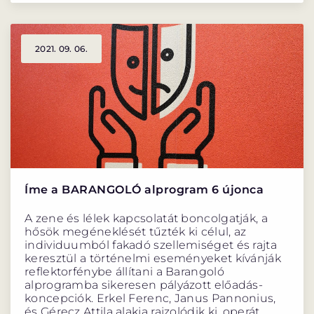
2021. 09. 06.
Íme a BARANGOLÓ alprogram 6 újonca
A zene és lélek kapcsolatát boncolgatják, a
hősök megéneklését tűzték ki célul, az
individuumból fakadó szellemiséget és rajta
keresztül a történelmi eseményeket kívánják
reflektorfénybe állítani a Barangoló
alprogramba sikeresen pályázott előadás-
koncepciók. Erkel Ferenc, Janus Pannonius,
és Gérecz Attila alakja rajzolódik ki, operát,