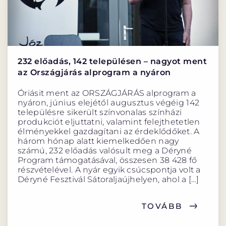
232 előadás, 142 településen – nagyot ment
az Országjárás alprogram a nyáron
Óriásit ment az ORSZÁGJÁRÁS alprogram a
nyáron, június elejétől augusztus végéig 142
településre sikerült színvonalas színházi
produkciót eljuttatni, valamint felejthetetlen
élményekkel gazdagítani az érdeklődőket. A
három hónap alatt kiemelkedően nagy
számú, 232 előadás valósult meg a Déryné
Program támogatásával, összesen 38 428 fő
részvételével. A nyár egyik csúcspontja volt a
Déryné Fesztivál Sátoraljaújhelyen, ahol a […]
TOVÁBB