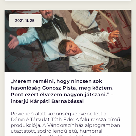
2021. 11. 25.
„Merem remélni, hogy nincsen sok
hasonlóság Gonosz Pista, meg köztem.
Pont ezért élvezem nagyon játszani.” –
interjú Kárpáti Barnabással
Rövid idő alatt közönségkedvenc lett a
Déryné Társulat Tóth Ede: A falu rossza című
produkciója. A Vándorszínház alprogramban
utaztatott, sodró lendületű, humorral