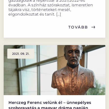
gazdagodik a repertoár a 2021/2022-es
évadban. A színház szórakoztat, ismeretlen
tájakra visz, történeteket mesél,
elgondolkoztat és tanít. […]
TOVÁBB
2021. 09. 21.
Herczeg Ferenc velünk él – ünnepélyes
szoboravatás a magyar dráma napján