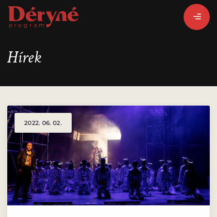
Hírek
BEJELENTKEZEM
REGISZTRÁLOK
2022. 06. 02.
PROGRAMISMERTETŐ
ALPROGRAMOK:
VITÉZ LÁSZLÓ
ORSZÁGJÁRÁS
BARANGOLÓ