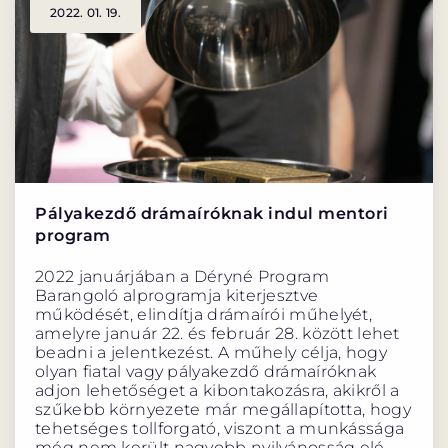
2022. 01. 19.
Pályakezdő drámaíróknak indul mentori
program
2022 januárjában a Déryné Program
Barangoló alprogramja kiterjesztve
működését, elindítja drámaírói műhelyét,
amelyre január 22. és február 28. között lehet
beadni a jelentkezést. A műhely célja, hogy
olyan fiatal vagy pályakezdő drámaíróknak
adjon lehetőséget a kibontakozásra, akikről a
szűkebb környezete már megállapította, hogy
tehetséges tollforgató, viszont a munkássága
még nem került nagyobb nyilvánosság elé.