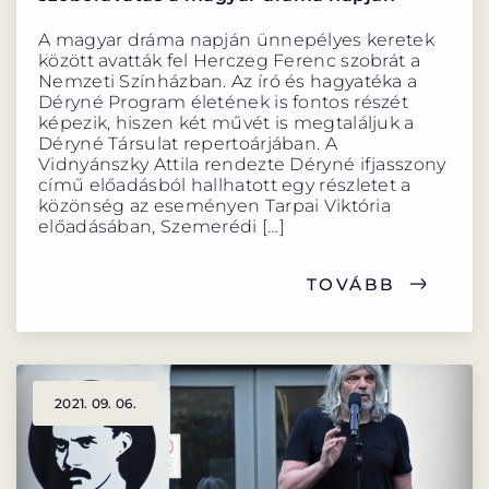
A magyar dráma napján ünnepélyes keretek
között avatták fel Herczeg Ferenc szobrát a
Nemzeti Színházban. Az író és hagyatéka a
Déryné Program életének is fontos részét
képezik, hiszen két művét is megtaláljuk a
Déryné Társulat repertoárjában. A
Vidnyánszky Attila rendezte Déryné ifjasszony
című előadásból hallhatott egy részletet a
közönség az eseményen Tarpai Viktória
előadásában, Szemerédi […]
TOVÁBB
2021. 09. 06.