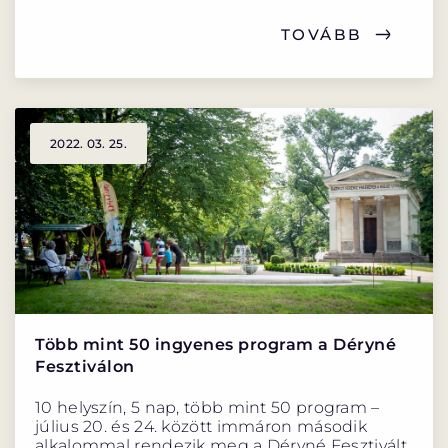
TOVÁBB
2022. 03. 25.
Több mint 50 ingyenes program a Déryné
Fesztiválon
10 helyszín, 5 nap, több mint 50 program –
július 20. és 24. között immáron második
alkalommal rendezik meg a Déryné Fesztivált