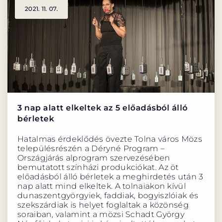
2021. 11. 07.
3 nap alatt elkeltek az 5 előadásból álló
bérletek
Hatalmas érdeklődés övezte Tolna város Mözs
településrészén a Déryné Program –
Országjárás alprogram szervezésében
bemutatott színházi produkciókat. Az öt
előadásból álló bérletek a meghirdetés után 3
nap alatt mind elkeltek. A tolnaiakon kívül
dunaszentgyörgyiek, faddiak, bogyiszlóiak és
szekszárdiak is helyet foglaltak a közönség
soraiban, valamint a mözsi Schadt György