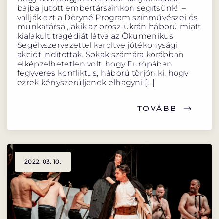
bajba jutott embertársainkon segítsünk!’ –
vallják ezt a Déryné Program színművészei és
munkatársai, akik az orosz-ukrán háború miatt
kialakult tragédiát látva az Ökumenikus
Segélyszervezettel karöltve jótékonysági
akciót indítottak. Sokak számára korábban
elképzelhetetlen volt, hogy Európában
fegyveres konfliktus, háború törjön ki, hogy
ezrek kényszerüljenek elhagyni […]
TOVÁBB
2022. 03. 10.