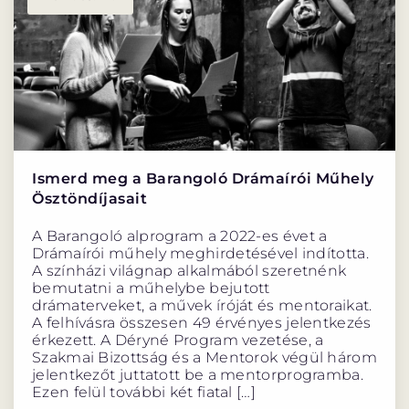
ELŐADÁSOK LISTÁJA
NAPTÁR
JEGYVÁSÁRLÁS
Ismerd meg a Barangoló Drámaírói Műhely
HÍREK
Ösztöndíjasait
GYAKORI KÉRDÉSEK
A Barangoló alprogram a 2022-es évet a
Drámaírói műhely meghirdetésével indította.
A színházi világnap alkalmából szeretnénk
bemutatni a műhelybe bejutott
drámaterveket, a művek íróját és mentoraikat.
A felhívásra összesen 49 érvényes jelentkezés
érkezett. A Déryné Program vezetése, a
Szakmai Bizottság és a Mentorok végül három
jelentkezőt juttatott be a mentorprogramba.
Ezen felül további két fiatal […]