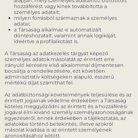
alapján, mely személyes adataihoz biztosított
hozzáférést vagy kinek továbbította a
személyes adatait;
milyen forrásból származnak a személyes
adatai;
a Társaság alkalmaz-e automatizált
döntéshozatalt, valamint annak logikáját,
ideértve a profilalkotást is.
A Társaság az adatkezelés tárgyát képező
személyes adatok másolatát az érintett erre
irányuló kérésére első alkalommal díjmentesen
bocsátja a rendelkezésére, ezt követően
adminisztratív költségeken alapuló, ésszerű
mértékű díjat számíthat fel.
Az adatbiztonsági követelmények teljesülése és az
érintett jogainak védelme érdekében a Társaság
köteles meggyőződni az érintett és a hozzáférési
jogával élni kívánó személy személyazonosságának
egyezéséről, ennek érdekében a tájékoztatás, az
adatokba történő betekintés, illetve azokról
másolat kiadása is az érintett személyének
azonosításához kötött.