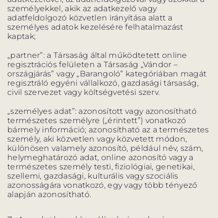
személyekkel, akik az adatkezelő vagy
adatfeldolgozó közvetlen irányítása alatt a
személyes adatok kezelésére felhatalmazást
kaptak;
„partner”: a Társaság által működtetett online
regisztrációs felületen a Társaság „Vándor –
országjárás” vagy „Barangoló” kategóriában magát
regisztráló egyéni vállalkozó, gazdasági társaság,
civil szervezet vagy költségvetési szerv.
„személyes adat”: azonosított vagy azonosítható
természetes személyre („érintett”) vonatkozó
bármely információ; azonosítható az a természetes
személy, aki közvetlen vagy közvetett módon,
különösen valamely azonosító, például név, szám,
helymeghatározó adat, online azonosító vagy a
természetes személy testi, fiziológiai, genetikai,
szellemi, gazdasági, kulturális vagy szociális
azonosságára vonatkozó, egy vagy több tényező
alapján azonosítható.