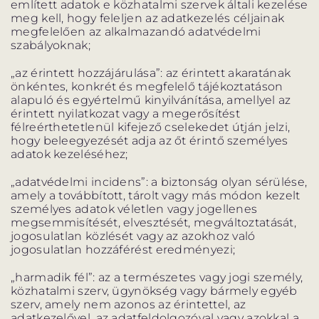
említett adatok e közhatalmi szervek általi kezelése
meg kell, hogy feleljen az adatkezelés céljainak
megfelelően az alkalmazandó adatvédelmi
szabályoknak;
„az érintett hozzájárulása”: az érintett akaratának
önkéntes, konkrét és megfelelő tájékoztatáson
alapuló és egyértelmű kinyilvánítása, amellyel az
érintett nyilatkozat vagy a megerősítést
félreérthetetlenül kifejező cselekedet útján jelzi,
hogy beleegyezését adja az őt érintő személyes
adatok kezeléséhez;
„adatvédelmi incidens”: a biztonság olyan sérülése,
amely a továbbított, tárolt vagy más módon kezelt
személyes adatok véletlen vagy jogellenes
megsemmisítését, elvesztését, megváltoztatását,
jogosulatlan közlését vagy az azokhoz való
jogosulatlan hozzáférést eredményezi;
„harmadik fél”: az a természetes vagy jogi személy,
közhatalmi szerv, ügynökség vagy bármely egyéb
szerv, amely nem azonos az érintettel, az
adatkezelővel, az adatfeldolgozóval vagy azokkal a