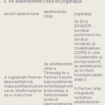
3. Az adatkezelés célja és jogalapja
adatkezelés
kezelt adatok köre
jogalapja
célja
Az (EU)
2016/679
európai
parlamenti és
tanácsi
rendelet (a
továbbiakban:
GDPR) 6. cikk
(1) bekezdés a)
pontja szerint,
Az adatkezelés
az adatkezelés
célja a
az érintett
Társaság és a
hozzájárulásán
A regisztrált Partner
Partner közötti
alapul.
képviselőjének
kapcsolattartás
/kapcsolattartójának
lehetőségének
A Partner által
neve, telefonszáma
biztosítása, a
megadott,
és e-mail címe
Partnerekkel
nyilvános
történő
adatbázisban
kapcsolattartás