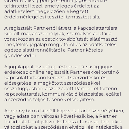
GDPR 6. cikk f) pontja szerinti jogos érdekre
tekintettel kezel, amely jogos érdeket az
adatkezelést megelőzően elvégzett
érdekmérlegelési teszttel támasztott alá.
A regisztrált Partnertől átvett, a kapcsolattartásra
kijelölt magánszemély(ek) személyes adataira
vonatkozóan az adatok továbbítását alátámasztó
megfelelő jogalap meglétéről és az adatkezelés
egésze alatti fennálltáról a Partner köteles
gondoskodni.
A jogalappal összefüggésben a Társaság jogos
érdeke: az online regisztrált Partnerekkel történő
kapcsolattartáson keresztül szerződéskötés
elősegítése, a megkötött szerződésekkel
összefüggésben a szerződött Partnerrel történő
kapcsolattartás, kommunikáció biztosítása, ezáltal
a szerződés teljesítésének elősegítése.
Amennyiben a kijelölt kapcsolattartó személyében,
vagy adataiban változás következik be, a Partner
haladéktalanul jelezni köteles a Társaság felé, aki a
változásokat a szerződésen elvégzi, és intézkedik a