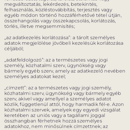
megváltoztatás, lekérdezés, betekintés,
ELŐADÁSOK LISTÁJA
felhasználás, közléstovábbítás, terjesztés vagy
egyéb módon történő hozzáférhetővé tétel útján,
NAPTÁR
összehangolás vagy összekapcsolás, korlátozás,
törlés, illetve megsemmisítés;
JEGYVÁSÁRLÁS
„az adatkezelés korlátozása”: a tárolt személyes
adatok megjelölése jövőbeli kezelésük korlátozása
céljából;
HÍREK
„adatfeldolgozó”: az a természetes vagy jogi
személy, közhatalmi szerv, ügynökség vagy
bármely egyéb szerv, amely az adatkezelő nevében
GYAKORI KÉRDÉSEK
személyes adatokat kezel;
„címzett”: az a természetes vagy jogi személy,
közhatalmi szerv, ügynökség vagy bármely egyéb
szerv, akivel vagy amellyel a személyes adatot
közlik, függetlenül attól, hogy harmadik fél-e. Azon
közhatalmi szervek, amelyek egy egyedi vizsgálat
keretében az uniós vagy a tagállami joggal
összhangban férhetnek hozzá személyes
adatokhoz, nem minősülnek címzettnek; az