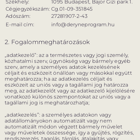
Székhely:
1095 Budapest, Bajor Gizi park 1.
Cégjegyzékszám:
Cg.01-09-351845
Adószám:
27281907-2-43
E-mail cím:
info@deryneprogram.hu
VÁNDORSZÍNHÁZ
DÉRYNÉ TÁRSULAT
2. Fogalommeghatározások
„adatkezelő”: az a természetes vagy jogi személy,
KÖZREMŰKÖDŐK:
közhatalmi szerv, ügynökség vagy bármely egyéb
szerv, amely a személyes adatok kezelésének
STÁB
céljait és eszközeit önállóan vagy másokkal együtt
meghatározza; ha az adatkezelés céljait és
eszközeit az uniós vagy a tagállami jog határozza
SZAKMAI BIZOTTSÁG
meg, az adatkezelőt vagy az adatkezelő kijelölésére
vonatkozó különös szempontokat az uniós vagy a
MENTOROK
tagállami jog is meghatározhatja;
„adatkezelés”: a személyes adatokon vagy
adatállományokon automatizált vagy nem
automatizált módon végzett bármely művelet
ELŐADÁSOK
vagy műveletek összessége, így a gyűjtés, rögzítés,
rendszerezés, tagolás, tárolás, átalakítás vagy