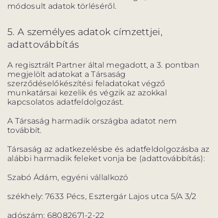
módosult adatok törléséről.
5. A személyes adatok címzettjei,
adattovábbítás
A regisztrált Partner által megadott, a 3. pontban
megjelölt adatokat a Társaság
szerződéselőkészítési feladatokat végző
munkatársai kezelik és végzik az azokkal
kapcsolatos adatfeldolgozást.
A Társaság harmadik országba adatot nem
továbbít.
Társaság az adatkezelésbe és adatfeldolgozásba az
alábbi harmadik feleket vonja be (adattovábbítás):
Szabó Ádám, egyéni vállalkozó
székhely: 7633 Pécs, Esztergár Lajos utca 5/A 3/2
adószám: 68082671-2-22