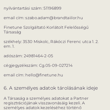
nyilvántartási szám: 51196899
email cím: szabo.adam@brandtaiilor.hu
Finetune Szolgáltató Korlátolt Felelősségű
Társaság
székhely: 3530 Miskolc, Rákóczi Ferenc utca 1. 2.
em. 1.
adószám: 24981464-2-05
cégjegyzékszám: Cg.05-09-027214
email cím: hello@finetune.hu
6. A személyes adatok tárolásának ideje
A Társaság a személyes adatokat a Partner
regisztrációjának visszavonásáig kezeli. A
személyes adatok kezeléséhez történő