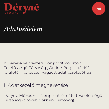
Adatvédelem
BEJELENTKEZEM
REGISZTRÁLOK
A Déryné Művészeti Nonprofit Korlátolt
PROGRAMISMERTETŐ
Felelősségű Társaság „Online Regisztráció”
felületén keresztül végzett adatkezeléséhez
ALPROGRAMOK:
1. Adatkezelő megnevezése
Déryné Művészeti Nonprofit Korlátolt Felelősségű
Társaság (a továbbiakban: Társaság)
VITÉZ LÁSZLÓ
ORSZÁGJÁRÁS
BARANGOLÓ