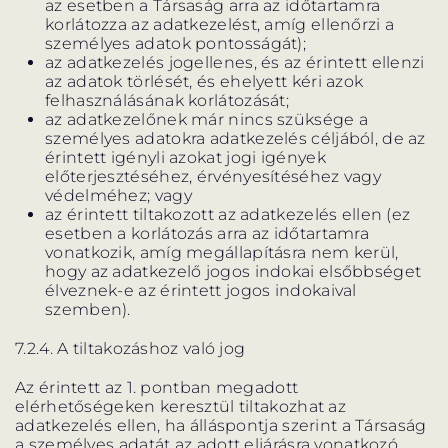
az esetben a Társaság arra az időtartamra
korlátozza az adatkezelést, amíg ellenőrzi a
személyes adatok pontosságát);
az adatkezelés jogellenes, és az érintett ellenzi
az adatok törlését, és ehelyett kéri azok
felhasználásának korlátozását;
az adatkezelőnek már nincs szüksége a
személyes adatokra adatkezelés céljából, de az
érintett igényli azokat jogi igények
előterjesztéséhez, érvényesítéséhez vagy
védelméhez; vagy
az érintett tiltakozott az adatkezelés ellen (ez
esetben a korlátozás arra az időtartamra
vonatkozik, amíg megállapításra nem kerül,
hogy az adatkezelő jogos indokai elsőbbséget
élveznek-e az érintett jogos indokaival
szemben).
7.2.4. A tiltakozáshoz való jog
Az érintett az 1. pontban megadott
elérhetőségeken keresztül tiltakozhat az
adatkezelés ellen, ha álláspontja szerint a Társaság
a személyes adatát az adott eljárásra vonatkozó