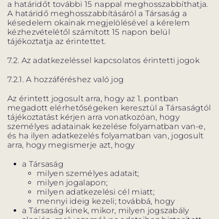
a határidőt további 15 nappal meghosszabbíthatja.
A határidő meghosszabbításáról a Társaság a
késedelem okainak megjelölésével a kérelem
kézhezvételétől számított 15 napon belül
tájékoztatja az érintettet.
7.2. Az adatkezeléssel kapcsolatos érintetti jogok
7.2.1. A hozzáféréshez való jog
Az érintett jogosult arra, hogy az 1. pontban
megadott elérhetőségeken keresztül a Társaságtól
tájékoztatást kérjen arra vonatkozóan, hogy
személyes adatainak kezelése folyamatban van-e,
és ha ilyen adatkezelés folyamatban van, jogosult
arra, hogy megismerje azt, hogy
a Társaság
milyen személyes adatait;
milyen jogalapon;
milyen adatkezelési cél miatt;
mennyi ideig kezeli; továbbá, hogy
a Társaság kinek, mikor, milyen jogszabály