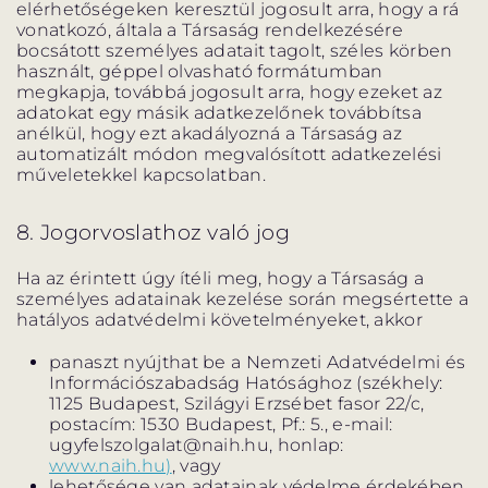
elérhetőségeken keresztül jogosult arra, hogy a rá
vonatkozó, általa a Társaság rendelkezésére
bocsátott személyes adatait tagolt, széles körben
használt, géppel olvasható formátumban
megkapja, továbbá jogosult arra, hogy ezeket az
adatokat egy másik adatkezelőnek továbbítsa
anélkül, hogy ezt akadályozná a Társaság az
automatizált módon megvalósított adatkezelési
műveletekkel kapcsolatban.
8. Jogorvoslathoz való jog
Ha az érintett úgy ítéli meg, hogy a Társaság a
személyes adatainak kezelése során megsértette a
hatályos adatvédelmi követelményeket, akkor
panaszt nyújthat be a Nemzeti Adatvédelmi és
Információszabadság Hatósághoz (székhely:
1125 Budapest, Szilágyi Erzsébet fasor 22/c,
postacím: 1530 Budapest, Pf.: 5., e-mail:
ugyfelszolgalat@naih.hu, honlap:
www.naih.hu)
, vagy
lehetősége van adatainak védelme érdekében