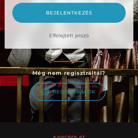
BEJELENTKEZÉS
Elfelejtett jelszó
VÁNDORSZÍNHÁZ
DÉRYNÉ TÁRSULAT
KÖZREMŰKÖDŐK:
STÁB
Még nem regisztráltál?
SZAKMAI BIZOTTSÁG
REGISZTRÁLOK
MENTOROK
ELŐADÁSOK
KAPCSOLAT