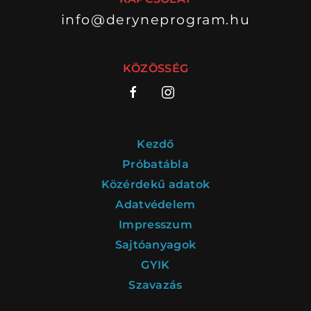
ELŐADÁSOK LISTÁJA
info@deryneprogram.hu
NAPTÁR
KÖZÖSSÉG
JEGYVÁSÁRLÁS
HÍREK
Kezdő
Próbatábla
GYAKORI KÉRDÉSEK
Közérdekű adatok
Adatvédelem
Impresszum
Sajtóanyagok
GYIK
Szavazás