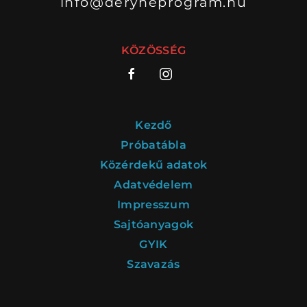
info@deryneprogram.hu
KÖZÖSSÉG
Kezdő
Próbatábla
Közérdekű adatok
Adatvédelem
Impresszum
Sajtóanyagok
GYIK
Szavazás