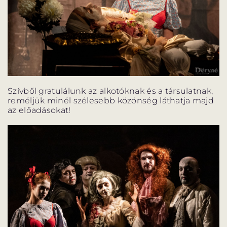
Szívből gratulálunk az alkotóknak és a társulatnak,
reméljük minél szélesebb közönség láthatja majd
az előadásokat!