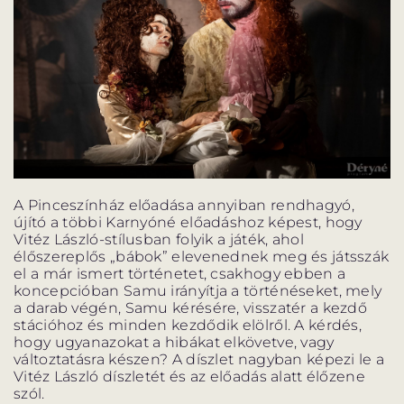
A Pinceszínház előadása annyiban rendhagyó,
újító a többi Karnyóné előadáshoz képest, hogy
Vitéz László-stílusban folyik a játék, ahol
élőszereplős „bábok” elevenednek meg és játsszák
el a már ismert történetet, csakhogy ebben a
koncepcióban Samu irányítja a történéseket, mely
a darab végén, Samu kérésére, visszatér a kezdő
stációhoz és minden kezdődik elölről. A kérdés,
hogy ugyanazokat a hibákat elkövetve, vagy
változtatásra készen? A díszlet nagyban képezi le a
Vitéz László díszletét és az előadás alatt élőzene
szól.