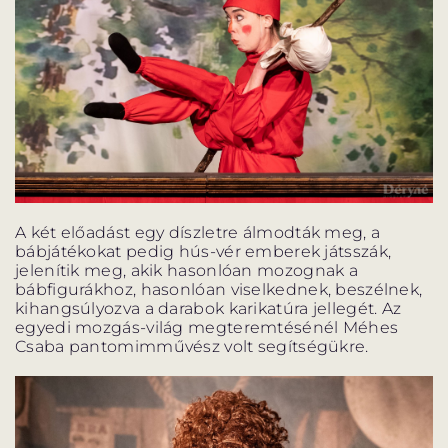
A két előadást egy díszletre álmodták meg, a
bábjátékokat pedig hús-vér emberek játsszák,
jelenítik meg, akik hasonlóan mozognak a
bábfigurákhoz, hasonlóan viselkednek, beszélnek,
kihangsúlyozva a darabok karikatúra jellegét. Az
egyedi mozgás-világ megteremtésénél Méhes
Csaba pantomimművész volt segítségükre.