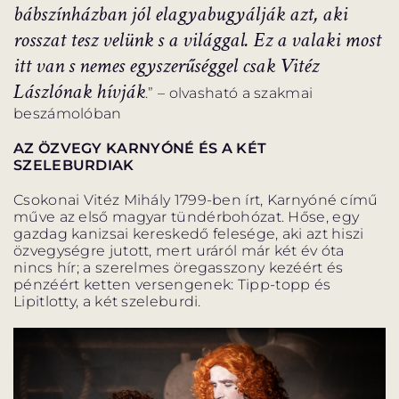
bábszínházban jól elagyabugyálják azt, aki
rosszat tesz velünk s a világgal. Ez a valaki most
itt van s nemes egyszerűséggel csak Vitéz
Lászlónak hívják
.” – olvasható a szakmai
beszámolóban
AZ ÖZVEGY KARNYÓNÉ ÉS A KÉT
SZELEBURDIAK
Csokonai Vitéz Mihály 1799-ben írt, Karnyóné című
műve az első magyar tündérbohózat. Hőse, egy
gazdag kanizsai kereskedő felesége, aki azt hiszi
özvegységre jutott, mert uráról már két év óta
nincs hír; a szerelmes öregasszony kezéért és
pénzéért ketten versengenek: Tipp-topp és
Lipitlotty, a két szeleburdi.