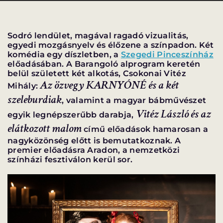
Sodró lendület, magával ragadó vizualitás,
egyedi mozgásnyelv és élőzene a színpadon. Két
komédia egy díszletben, a
Szegedi Pinceszínház
VÁNDORSZÍNHÁZ
DÉRYNÉ TÁRSULAT
előadásában. A Barangoló alprogram keretén
belül született két alkotás, Csokonai Vitéz
Az özvegy KARNYÓNÉ és a két
Mihály:
KÖZREMŰKÖDŐK:
szeleburdiak
, valamint a magyar bábművészet
Vitéz László és az
egyik legnépszerűbb darabja,
STÁB
elátkozott malom
című előadások hamarosan a
SZAKMAI BIZOTTSÁG
nagyközönség előtt is bemutatkoznak. A
premier előadásra Aradon, a nemzetközi
színházi fesztiválon kerül sor.
MENTOROK
ELŐADÁSOK