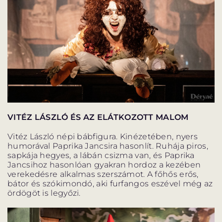
VITÉZ LÁSZLÓ ÉS AZ ELÁTKOZOTT MALOM
Vitéz László népi bábfigura. Kinézetében, nyers
humorával Paprika Jancsira hasonlít. Ruhája piros,
sapkája hegyes, a lábán csizma van, és Paprika
Jancsihoz hasonlóan gyakran hordoz a kezében
verekedésre alkalmas szerszámot. A főhős erős,
bátor és szókimondó, aki furfangos eszével még az
ördögöt is legyőzi.