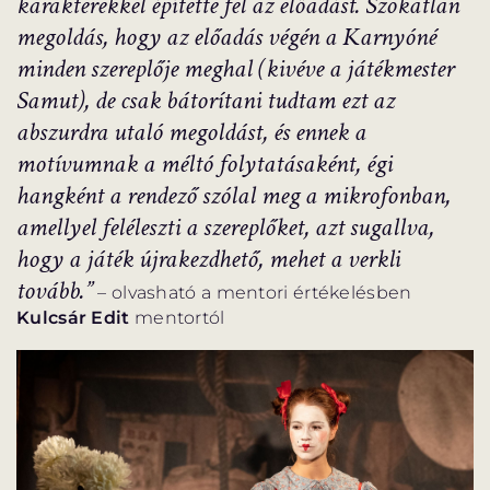
karakterekkel építette fel az előadást. Szokatlan
megoldás, hogy az előadás végén a Karnyóné
minden szereplője meghal (kivéve a játékmester
Samut), de csak bátorítani tudtam ezt az
abszurdra utaló megoldást, és ennek a
motívumnak a méltó folytatásaként, égi
hangként a rendező szólal meg a mikrofonban,
amellyel feléleszti a szereplőket, azt sugallva,
hogy a játék újrakezdhető, mehet a verkli
tovább.”
– olvasható a mentori értékelésben
Kulcsár Edit
mentortól