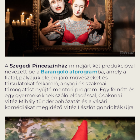
ELŐADÁSOK LISTÁJA
NAPTÁR
JEGYVÁSÁRLÁS
HÍREK
A
Szegedi Pinceszínház
mindjárt két produkcióval
nevezett be a
Barangoló alprogram
ba, amely a
GYAKORI KÉRDÉSEK
fiatal, pályájuk elején járó művészeket és
társulatokat felkaroló, anyagi és szakmai
támogatást nyújtó mentori program. Egy felnőtt és
egy gyermekeknek szóló előadással, Csokonai
Vitéz Mihály tündérbohózatát és a vásári
komédiákat megidéző Vitéz Lászlót gondolták újra.