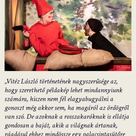
„Vitéz László történetének nagyszerűsége az,
hogy szerethető példakép lehet mindannyiunk
számára, hiszen nem fél elagyabugyálni a
gonoszt még akkor sem, ha magáról az ördögről
van szó. De azoknak a rosszakaróknak is ellátja
gondosan a baját, akik a világnak ártanak,
ráadásul ehhez mindössze egy palacsintasütőre