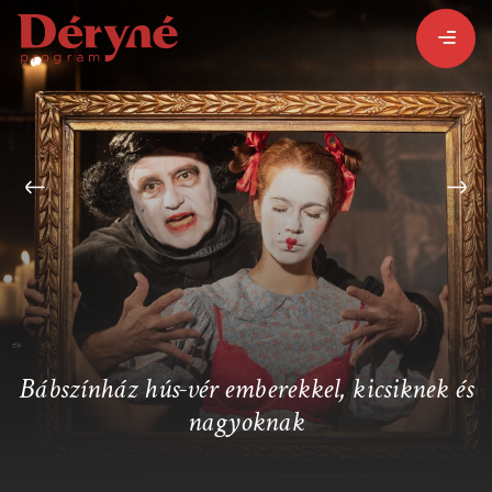
BEJELENTKEZEM
REGISZTRÁLOK
PROGRAMISMERTETŐ
ALPROGRAMOK:
Bábszínház hús-vér emberekkel, kicsiknek és
nagyoknak
VITÉZ LÁSZLÓ
ORSZÁGJÁRÁS
BARANGOLÓ