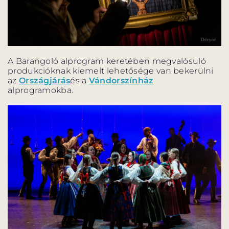
A Barangoló alprogram keretében megvalósuló
produkcióknak kiemelt lehetősége van bekerülni
az
Országjárás
és a
Vándorszínház
alprogramokba.