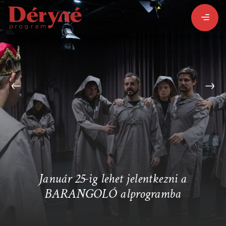
BEJELENTKEZEM
REGISZTRÁLOK
PROGRAMISMERTETŐ
ALPROGRAMOK:
Január 25-ig lehet jelentkezni a
BARANGOLÓ alprogramba
VITÉZ LÁSZLÓ
ORSZÁGJÁRÁS
BARANGOLÓ