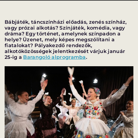
Bábjáték, táncszínházi előadás, zenés színház,
vagy prózai alkotás? Színjáték, komédia, vagy
dráma? Egy történet, amelynek színpadon a
VÁNDORSZÍNHÁZ
DÉRYNÉ TÁRSULAT
helye? Üzenet, mely képes megszólítani a
fiatalokat? Pályakezdő rendezők,
alkotóközösségek jelentkezését várjuk január
KÖZREMŰKÖDŐK:
25-ig a
Barangoló alprogramba
.
STÁB
SZAKMAI BIZOTTSÁG
MENTOROK
ELŐADÁSOK