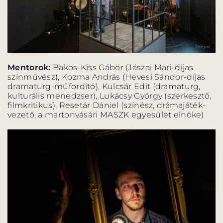
Mentorok:
Bakos-Kiss Gábor (Jászai Mari-díjas
színművész), Kozma András (Hevesi Sándor-díjas
dramaturg-műfordító), Kulcsár Edit (dramaturg,
kulturális menedzser), Lukácsy György (szerkesztő,
filmkritikus), Resetár Dániel (színész, drámajáték-
vezető, a martonvásári MASZK egyesület elnöke)