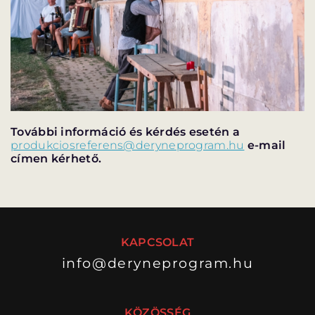
További információ és kérdés esetén a
produkciosreferens@deryneprogram.hu
e-mail
címen kérhető.
KAPCSOLAT
info@deryneprogram.hu
KÖZÖSSÉG