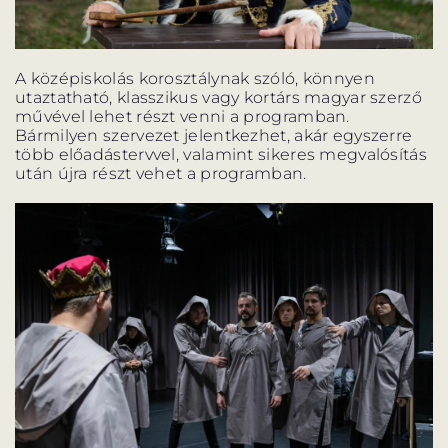
A középiskolás korosztálynak szóló, könnyen
utaztatható, klasszikus vagy kortárs magyar szerző
művével lehet részt venni a programban.
Bármilyen szervezet jelentkezhet, akár egyszerre
több előadástervvel, valamint sikeres megvalósítás
után újra részt vehet a programban.