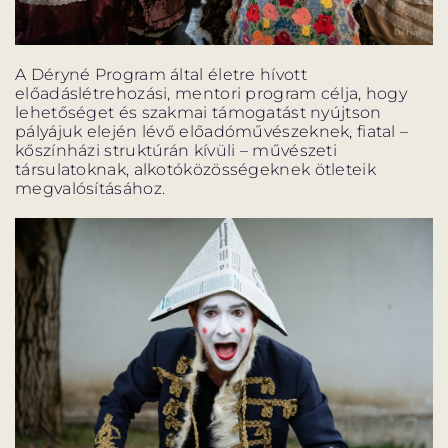
ELŐADÁSOK LISTÁJA
NAPTÁR
A Déryné Program által életre hívott
előadáslétrehozási, mentori program célja, hogy
lehetőséget és szakmai támogatást nyújtson
JEGYVÁSÁRLÁS
pályájuk elején lévő előadóművészeknek, fiatal –
kőszínházi struktúrán kívüli – művészeti
társulatoknak, alkotóközösségeknek ötleteik
megvalósításához.
HÍREK
GYAKORI KÉRDÉSEK