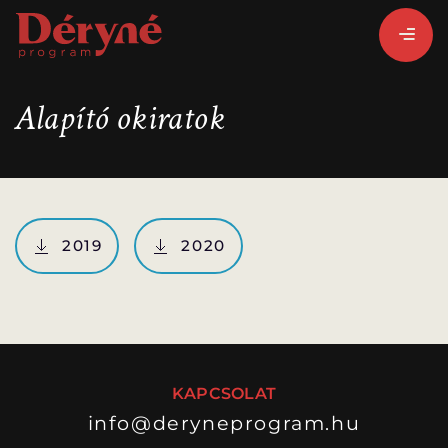
Alapító okiratok
BEJELENTKEZEM
REGISZTRÁLOK
2019
2020
PROGRAMISMERTETŐ
ALPROGRAMOK:
KAPCSOLAT
info@deryneprogram.hu
VITÉZ LÁSZLÓ
ORSZÁGJÁRÁS
BARANGOLÓ