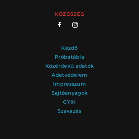
KÖZÖSSÉG
VÁNDORSZÍNHÁZ
DÉRYNÉ TÁRSULAT
Kezdő
KÖZREMŰKÖDŐK:
Próbatábla
Közérdekű adatok
STÁB
Adatvédelem
Impresszum
SZAKMAI BIZOTTSÁG
Sajtóanyagok
MENTOROK
GYIK
Szavazás
ELŐADÁSOK