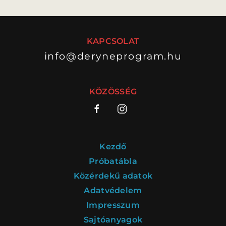
ELŐADÁSOK LISTÁJA
NAPTÁR
KAPCSOLAT
info@deryneprogram.hu
JEGYVÁSÁRLÁS
KÖZÖSSÉG
HÍREK
GYAKORI KÉRDÉSEK
Kezdő
Próbatábla
Közérdekű adatok
Adatvédelem
Impresszum
Sajtóanyagok