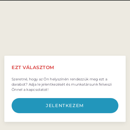
VÁNDORSZÍNHÁZ
DÉRYNÉ TÁRSULAT
KÖZREMŰKÖDŐK:
EZT VÁLASZTOM
STÁB
Szeretné, hogy az Ön helyszínén rendezzük meg ezt a
SZAKMAI BIZOTTSÁG
darabot? Adja le jelentkezését és munkatársunk felveszi
Önnel a kapcsolatot!
MENTOROK
JELENTKEZEM
ELŐADÁSOK