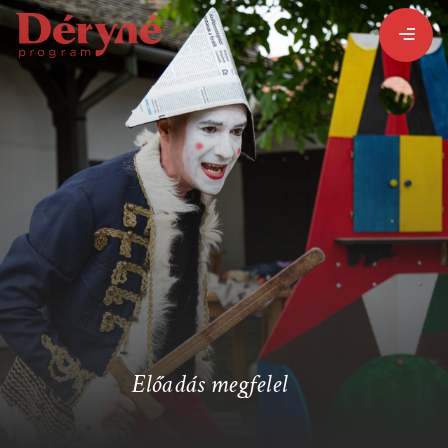
BEJELENTKEZEM
REGISZTRÁLOK
PROGRAMISMERTETŐ
ALPROGRAMOK:
Előadás megfelel
VITÉZ LÁSZLÓ
ORSZÁGJÁRÁS
BARANGOLÓ