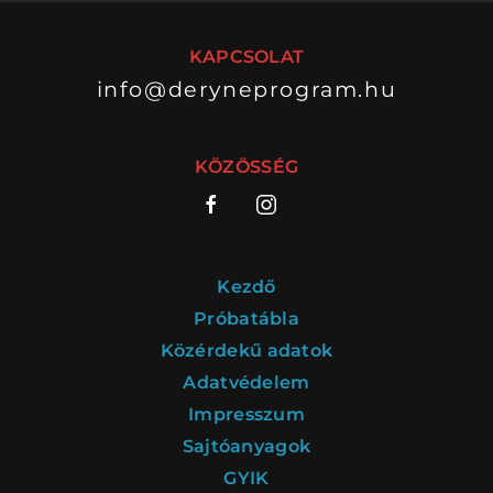
KAPCSOLAT
info@deryneprogram.hu
VÁNDORSZÍNHÁZ
DÉRYNÉ TÁRSULAT
KÖZÖSSÉG
KÖZREMŰKÖDŐK:
STÁB
Kezdő
SZAKMAI BIZOTTSÁG
Próbatábla
Közérdekű adatok
MENTOROK
Adatvédelem
Impresszum
Sajtóanyagok
ELŐADÁSOK
GYIK