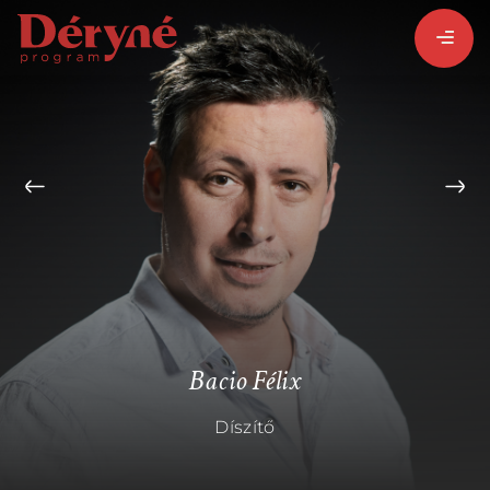
BEJELENTKEZEM
REGISZTRÁLOK
PROGRAMISMERTETŐ
ALPROGRAMOK:
Bacio Félix
Díszítő
VITÉZ LÁSZLÓ
ORSZÁGJÁRÁS
BARANGOLÓ