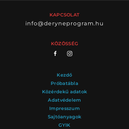
KAPCSOLAT
info@deryneprogram.hu
VÁNDORSZÍNHÁZ
DÉRYNÉ TÁRSULAT
KÖZÖSSÉG
KÖZREMŰKÖDŐK:
STÁB
Kezdő
SZAKMAI BIZOTTSÁG
Próbatábla
Közérdekű adatok
MENTOROK
Adatvédelem
Impresszum
Sajtóanyagok
ELŐADÁSOK
GYIK