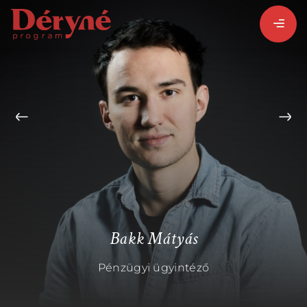
BEJELENTKEZEM
REGISZTRÁLOK
PROGRAMISMERTETŐ
ALPROGRAMOK:
Bakk Mátyás
Pénzügyi ügyintéző
VITÉZ LÁSZLÓ
ORSZÁGJÁRÁS
BARANGOLÓ