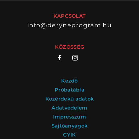
KAPCSOLAT
info@deryneprogram.hu
VÁNDORSZÍNHÁZ
DÉRYNÉ TÁRSULAT
KÖZÖSSÉG
KÖZREMŰKÖDŐK:
STÁB
Kezdő
SZAKMAI BIZOTTSÁG
Próbatábla
Közérdekű adatok
MENTOROK
Adatvédelem
Impresszum
Sajtóanyagok
ELŐADÁSOK
GYIK