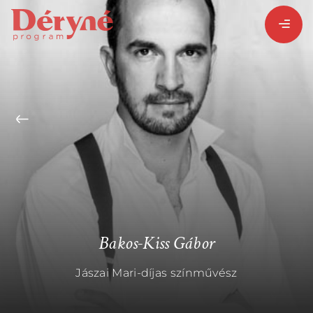
BEJELENTKEZEM
REGISZTRÁLOK
PROGRAMISMERTETŐ
ALPROGRAMOK:
Bakos-Kiss Gábor
Jászai Mari-díjas színművész
VITÉZ LÁSZLÓ
ORSZÁGJÁRÁS
BARANGOLÓ