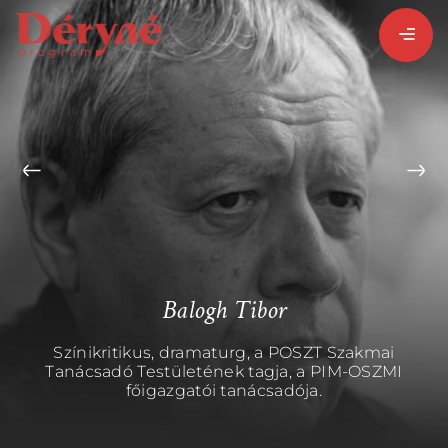
BEJELENTKEZEM
REGISZTRÁLOK
PROGRAMISMERTETŐ
Balogh Tibor
ALPROGRAMOK:
Színikritikus, dramaturg, a POSZT Szakmai
Tanácsadó Testületének tagja, a PIM-OSZMI
főigazgatói tanácsadója.
VITÉZ LÁSZLÓ
ORSZÁGJÁRÁS
BARANGOLÓ