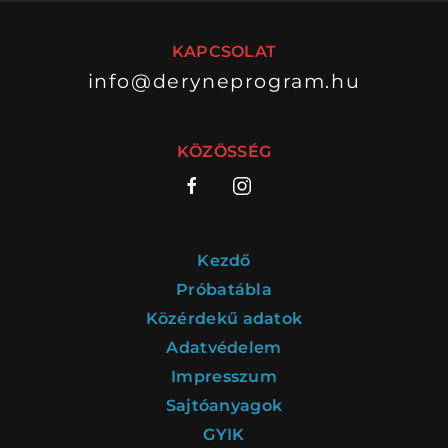
KAPCSOLAT
info@deryneprogram.hu
VÁNDORSZÍNHÁZ
DÉRYNÉ TÁRSULAT
KÖZÖSSÉG
KÖZREMŰKÖDŐK:
STÁB
Kezdő
SZAKMAI BIZOTTSÁG
Próbatábla
Közérdekű adatok
MENTOROK
Adatvédelem
Impresszum
Sajtóanyagok
ELŐADÁSOK
GYIK