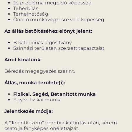
Jó probléma megoldó képesség
ELŐADÁSOK LISTÁJA
Teherbírás
Terhelhetőség
Önálló munkavégzésre való képesség
NAPTÁR
Az állás betöltéséhez előnyt jelent:
JEGYVÁSÁRLÁS
B kategóriás jogosítvány
Színházi területen szerzett tapasztalat
HÍREK
Amit kínálunk:
Bérezés megegyezés szerint.
GYAKORI KÉRDÉSEK
Állás, munka területe(i):
Fizikai, Segéd, Betanított munka
Egyéb fizikai munka
Jelentkezés módja:
A "Jelentkezem" gombra kattintás után, kérem
csatolja fényképes önéletrajzát.