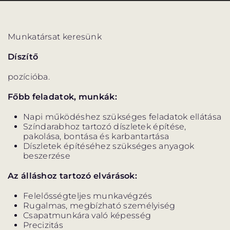
Munkatársat keresünk
Díszítő
VÁNDORSZÍNHÁZ
DÉRYNÉ TÁRSULAT
pozícióba.
KÖZREMŰKÖDŐK:
Főbb feladatok, munkák:
Napi működéshez szükséges feladatok ellátása
STÁB
Színdarabhoz tartozó díszletek építése,
pakolása, bontása és karbantartása
SZAKMAI BIZOTTSÁG
Díszletek építéséhez szükséges anyagok
beszerzése
MENTOROK
Az álláshoz tartozó elvárások:
Felelősségteljes munkavégzés
Rugalmas, megbízható személyiség
ELŐADÁSOK
Csapatmunkára való képesség
Precizitás