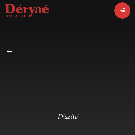
BEJELENTKEZEM
REGISZTRÁLOK
PROGRAMISMERTETŐ
ALPROGRAMOK:
Díszítő
VITÉZ LÁSZLÓ
ORSZÁGJÁRÁS
BARANGOLÓ