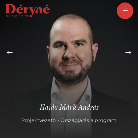
BEJELENTKEZEM
REGISZTRÁLOK
PROGRAMISMERTETŐ
ALPROGRAMOK:
Hajdu Márk András
Projektvezető - Országjárás alprogram
VITÉZ LÁSZLÓ
ORSZÁGJÁRÁS
BARANGOLÓ