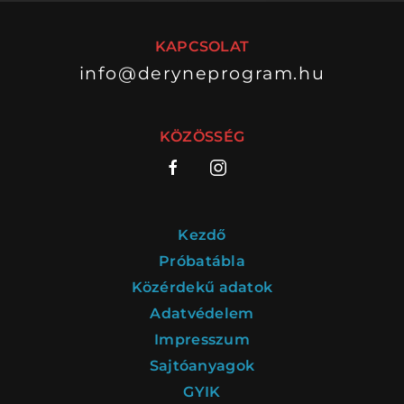
KAPCSOLAT
info@deryneprogram.hu
VÁNDORSZÍNHÁZ
DÉRYNÉ TÁRSULAT
KÖZÖSSÉG
KÖZREMŰKÖDŐK:
STÁB
Kezdő
SZAKMAI BIZOTTSÁG
Próbatábla
Közérdekű adatok
MENTOROK
Adatvédelem
Impresszum
Sajtóanyagok
ELŐADÁSOK
GYIK