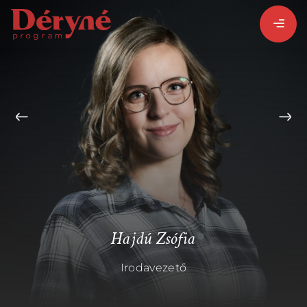
BEJELENTKEZEM
REGISZTRÁLOK
PROGRAMISMERTETŐ
ALPROGRAMOK:
Hajdú Zsófia
Irodavezető
VITÉZ LÁSZLÓ
ORSZÁGJÁRÁS
BARANGOLÓ