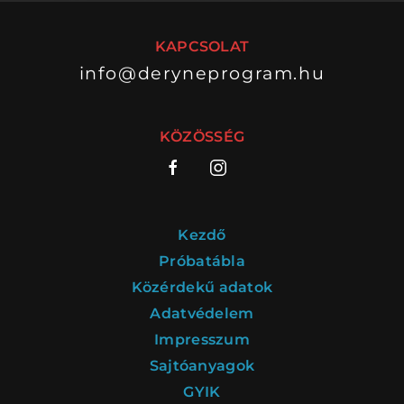
KAPCSOLAT
info@deryneprogram.hu
VÁNDORSZÍNHÁZ
DÉRYNÉ TÁRSULAT
KÖZÖSSÉG
KÖZREMŰKÖDŐK:
STÁB
Kezdő
SZAKMAI BIZOTTSÁG
Próbatábla
Közérdekű adatok
MENTOROK
Adatvédelem
Impresszum
Sajtóanyagok
ELŐADÁSOK
GYIK