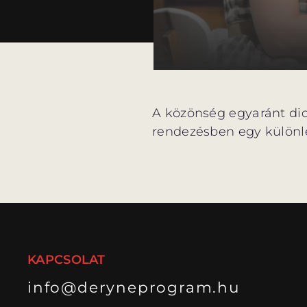
A közönség egyaránt dics
rendezésben egy különle
KAPCSOLAT
info@deryneprogram.hu