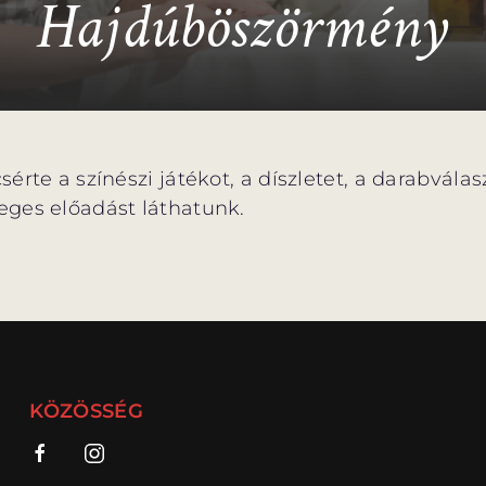
Hajdúböszörmény
érte a színészi játékot, a díszletet, a darabvála
ges előadást láthatunk.
KÖZÖSSÉG