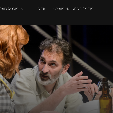
ŐADÁSOK
ŐADÁSOK
HÍREK
HÍREK
GYAKORI KÉRDÉSEK
GYAKORI KÉRDÉSEK