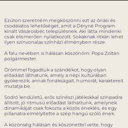
Ezúton szeretném megköszönni ezt az óriási és
csodálatos lehetőséget, amit a Déryné Program
kínált Vásárosbéc településnek. Aki látta mindenki
VÁNDORSZÍNHÁZ
DÉRYNÉ TÁRSULAT
csak elismerően nyilatkozott. Sokaknak ritkán lehet
ilyen színvonalas színházi élményben része.
KÖZREMŰKÖDŐK:
A falu nevében is hálásan köszönöm: Popa Zoltán
polgármester.
STÁB
Örömmel fogadtuk a szándékot, hogy olyan
előadást láthatunk, amely a népi kultúrában
SZAKMAI BIZOTTSÁG
gyökerezik, annak fonákságait, humorát, karaktereit
mutatja be.
MENTOROK
Sodró lendületű, erős színészi játékokkal színpadra
állított, jó ritmusú előadást láthattunk, amelynek
dinamikáját csak fokozta a közös éneklés, és egy
pillanatra elmélyítette a szép hangú szóló ének.
ELŐADÁSOK
A közönség hálásan és köszönettel vette, hogy