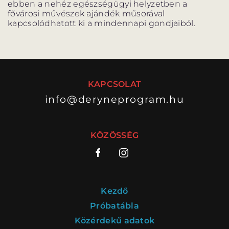
ebben a nehéz egészségügyi helyzetben a
ELŐADÁSOK LISTÁJA
fővárosi művészek ajándék műsorával
kapcsolódhatott ki a mindennapi gondjaiból.
NAPTÁR
JEGYVÁSÁRLÁS
KAPCSOLAT
info@deryneprogram.hu
HÍREK
GYAKORI KÉRDÉSEK
KÖZÖSSÉG
Kezdő
Próbatábla
Közérdekű adatok