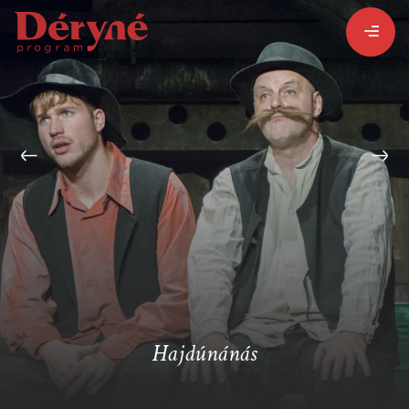
BEJELENTKEZEM
REGISZTRÁLOK
PROGRAMISMERTETŐ
ALPROGRAMOK:
Hajdúnánás
VITÉZ LÁSZLÓ
ORSZÁGJÁRÁS
BARANGOLÓ