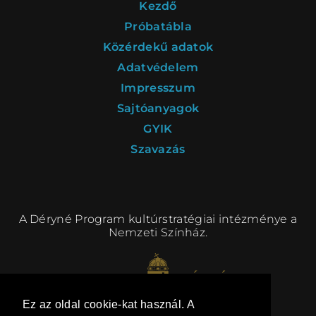
Kezdő
ELŐADÁSOK LISTÁJA
Próbatábla
Közérdekű adatok
NAPTÁR
Adatvédelem
JEGYVÁSÁRLÁS
Impresszum
Sajtóanyagok
GYIK
HÍREK
Szavazás
GYAKORI KÉRDÉSEK
A Déryné Program kultúrstratégiai intézménye a
Nemzeti Színház.
Ez az oldal cookie-kat használ. A