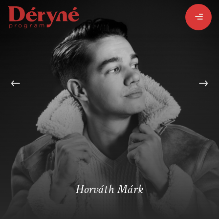
BEJELENTKEZEM
REGISZTRÁLOK
PROGRAMISMERTETŐ
ALPROGRAMOK:
Horváth Márk
VITÉZ LÁSZLÓ
ORSZÁGJÁRÁS
BARANGOLÓ