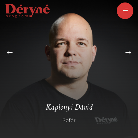
BEJELENTKEZEM
REGISZTRÁLOK
PROGRAMISMERTETŐ
ALPROGRAMOK:
Kaplonyi Dávid
Sofőr
VITÉZ LÁSZLÓ
ORSZÁGJÁRÁS
BARANGOLÓ