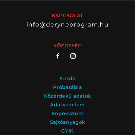
KAPCSOLAT
info@deryneprogram.hu
VÁNDORSZÍNHÁZ
DÉRYNÉ TÁRSULAT
KÖZÖSSÉG
KÖZREMŰKÖDŐK:
STÁB
Kezdő
SZAKMAI BIZOTTSÁG
Próbatábla
Közérdekű adatok
MENTOROK
Adatvédelem
Impresszum
Sajtóanyagok
ELŐADÁSOK
GYIK