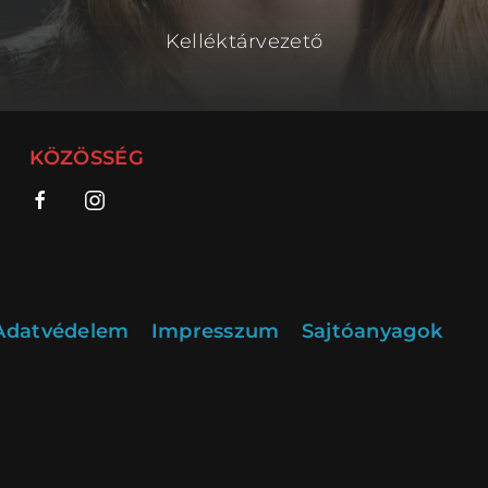
Kelléktárvezető
KÖZÖSSÉG
Adatvédelem
Impresszum
Sajtóanyagok