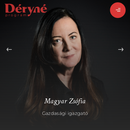
BEJELENTKEZEM
REGISZTRÁLOK
PROGRAMISMERTETŐ
ALPROGRAMOK:
Magyar Zsófia
Gazdasági igazgató
VITÉZ LÁSZLÓ
ORSZÁGJÁRÁS
BARANGOLÓ