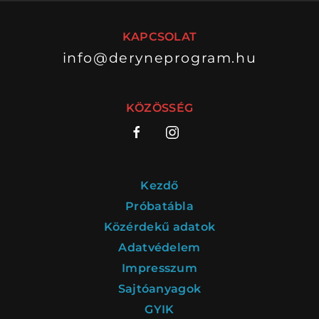
KAPCSOLAT
info@deryneprogram.hu
VÁNDORSZÍNHÁZ
DÉRYNÉ TÁRSULAT
KÖZÖSSÉG
KÖZREMŰKÖDŐK:
STÁB
Kezdő
SZAKMAI BIZOTTSÁG
Próbatábla
Közérdekű adatok
MENTOROK
Adatvédelem
Impresszum
Sajtóanyagok
ELŐADÁSOK
GYIK