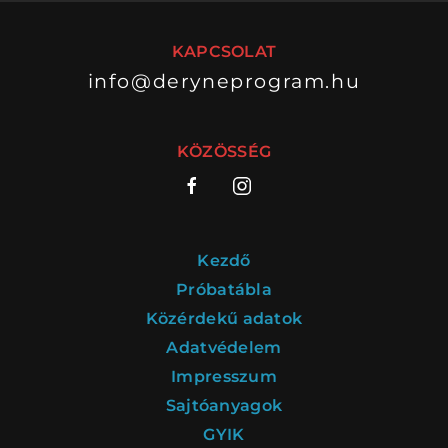
KAPCSOLAT
info@deryneprogram.hu
VÁNDORSZÍNHÁZ
DÉRYNÉ TÁRSULAT
KÖZÖSSÉG
KÖZREMŰKÖDŐK:
STÁB
Kezdő
SZAKMAI BIZOTTSÁG
Próbatábla
Közérdekű adatok
MENTOROK
Adatvédelem
Impresszum
Sajtóanyagok
ELŐADÁSOK
GYIK