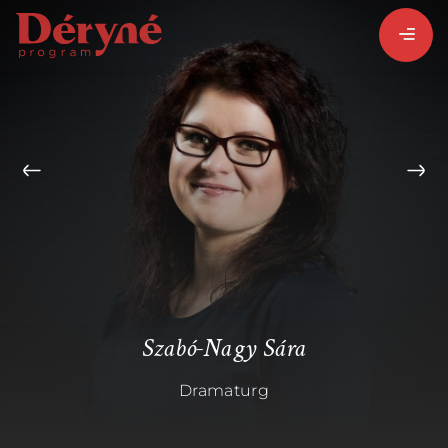
BEJELENTKEZEM
REGISZTRÁLOK
PROGRAMISMERTETŐ
ALPROGRAMOK:
Szabó-Nagy Sára
Dramaturg
VITÉZ LÁSZLÓ
ORSZÁGJÁRÁS
BARANGOLÓ