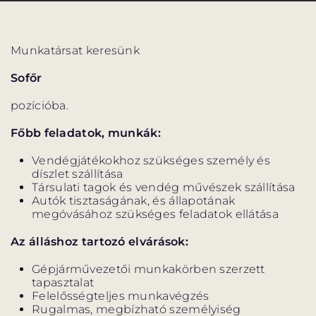
Munkatársat keresünk
Sofőr
VÁNDORSZÍNHÁZ
DÉRYNÉ TÁRSULAT
pozícióba.
KÖZREMŰKÖDŐK:
Főbb feladatok, munkák:
Vendégjátékokhoz szükséges személy és
STÁB
díszlet szállítása
Társulati tagok és vendég művészek szállítása
SZAKMAI BIZOTTSÁG
Autók tisztaságának, és állapotának
megóvásához szükséges feladatok ellátása
MENTOROK
Az álláshoz tartozó elvárások:
Gépjárművezetői munkakörben szerzett
tapasztalat
ELŐADÁSOK
Felelősségteljes munkavégzés
Rugalmas, megbízható személyiség