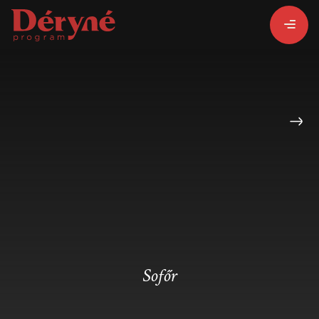
BEJELENTKEZEM
REGISZTRÁLOK
PROGRAMISMERTETŐ
ALPROGRAMOK:
Sofőr
VITÉZ LÁSZLÓ
ORSZÁGJÁRÁS
BARANGOLÓ