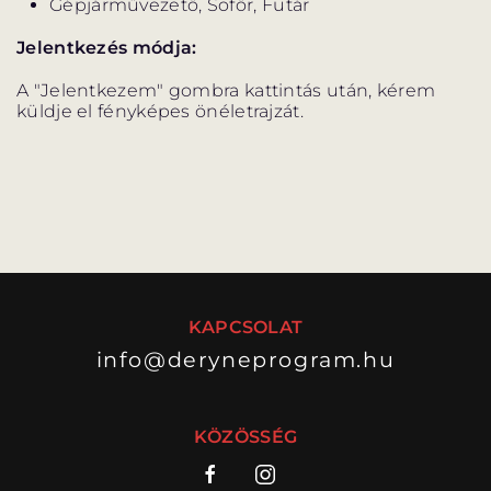
Gépjárművezető, Sofőr, Futár
Jelentkezés módja:
A "Jelentkezem" gombra kattintás után, kérem
küldje el fényképes önéletrajzát.
KAPCSOLAT
info@deryneprogram.hu
KÖZÖSSÉG