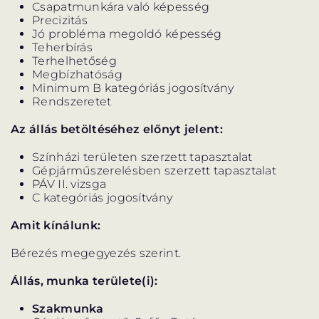
Csapatmunkára való képesség
ELŐADÁSOK LISTÁJA
Precizitás
Jó probléma megoldó képesség
Teherbírás
NAPTÁR
Terhelhetőség
Megbízhatóság
JEGYVÁSÁRLÁS
Minimum B kategóriás jogosítvány
Rendszeretet
Az állás betöltéséhez előnyt jelent:
HÍREK
Színházi területen szerzett tapasztalat
Gépjárműszerelésben szerzett tapasztalat
GYAKORI KÉRDÉSEK
PÁV II. vizsga
C kategóriás jogosítvány
Amit kínálunk:
Bérezés megegyezés szerint.
Állás, munka területe(i):
Szakmunka