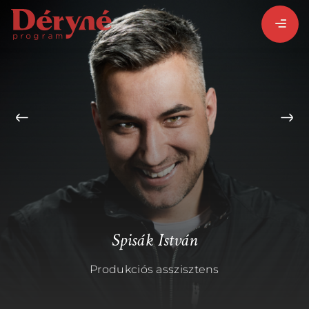
BEJELENTKEZEM
REGISZTRÁLOK
PROGRAMISMERTETŐ
ALPROGRAMOK:
Spisák István
Produkciós asszisztens
VITÉZ LÁSZLÓ
ORSZÁGJÁRÁS
BARANGOLÓ