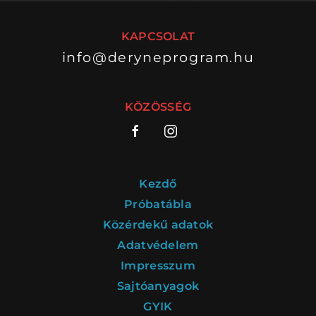
KAPCSOLAT
info@deryneprogram.hu
VÁNDORSZÍNHÁZ
DÉRYNÉ TÁRSULAT
KÖZÖSSÉG
KÖZREMŰKÖDŐK:
STÁB
Kezdő
SZAKMAI BIZOTTSÁG
Próbatábla
Közérdekű adatok
MENTOROK
Adatvédelem
Impresszum
Sajtóanyagok
ELŐADÁSOK
GYIK