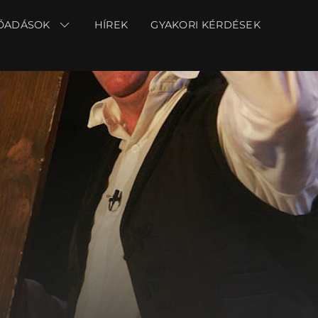
ŐADÁSOK
ŐADÁSOK
HÍREK
HÍREK
GYAKORI KÉRDÉSEK
GYAKORI KÉRDÉSEK