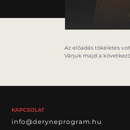
Az előadás tökéletes vo
Várjuk majd a következő
KAPCSOLAT
info@deryneprogram.hu