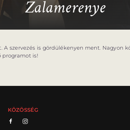
Zalamerenye
lt. A szervezés is gördülékenyen ment. Nagyon k
 programot is!
KÖZÖSSÉG