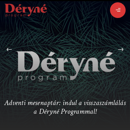
BEJELENTKEZEM
REGISZTRÁLOK
PROGRAMISMERTETŐ
ALPROGRAMOK:
Adventi mesenaptár: indul a visszaszámlálás
a Déryné Programmal!
VITÉZ LÁSZLÓ
ORSZÁGJÁRÁS
BARANGOLÓ