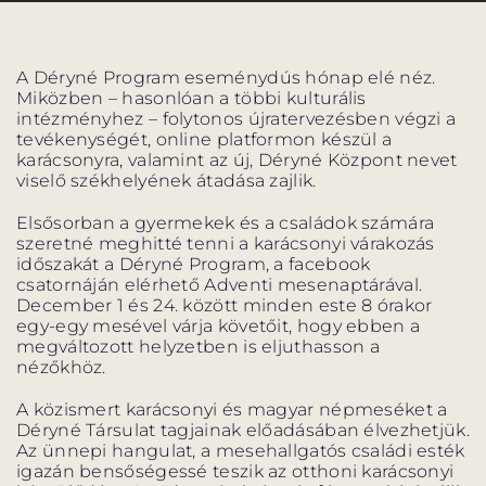
A Déryné Program eseménydús hónap elé néz.
Miközben – hasonlóan a többi kulturális
intézményhez – folytonos újratervezésben végzi a
VÁNDORSZÍNHÁZ
DÉRYNÉ TÁRSULAT
tevékenységét, online platformon készül a
karácsonyra, valamint az új, Déryné Központ nevet
viselő székhelyének átadása zajlik.
KÖZREMŰKÖDŐK:
Elsősorban a gyermekek és a családok számára
szeretné meghitté tenni a karácsonyi várakozás
STÁB
időszakát a Déryné Program, a facebook
csatornáján elérhető Adventi mesenaptárával.
SZAKMAI BIZOTTSÁG
December 1 és 24. között minden este 8 órakor
egy-egy mesével várja követőit, hogy ebben a
megváltozott helyzetben is eljuthasson a
MENTOROK
nézőkhöz.
A közismert karácsonyi és magyar népmeséket a
Déryné Társulat tagjainak előadásában élvezhetjük.
ELŐADÁSOK
Az ünnepi hangulat, a mesehallgatós családi esték
igazán bensőségessé teszik az otthoni karácsonyi