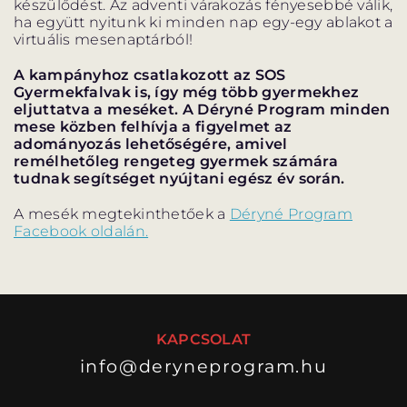
készülődést. Az adventi várakozás fényesebbé válik,
ELŐADÁSOK LISTÁJA
ha együtt nyitunk ki minden nap egy-egy ablakot a
virtuális mesenaptárból!
NAPTÁR
A kampányhoz csatlakozott az SOS
Gyermekfalvak is, így még több gyermekhez
JEGYVÁSÁRLÁS
eljuttatva a meséket. A Déryné Program minden
mese közben felhívja a figyelmet az
adományozás lehetőségére, amivel
remélhetőleg rengeteg gyermek számára
tudnak segítséget nyújtani egész év során.
HÍREK
A mesék megtekinthetőek a
Déryné Program
GYAKORI KÉRDÉSEK
Facebook oldalán.
KAPCSOLAT
info@deryneprogram.hu