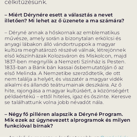
célkitűzésünk.
– Miért Dérynére esett a választás a nevet
illetően? Mi lehet az ő üzenete a ma számára?
– Déryné annak a hőskornak az emblematikus
művésze, amely során a bizonytalan erkölcsi és
anyagi lábakon álló vándortruppok a magyar
kultúra meghatározó részévé válnak, létrejönnek
első kőszínházak Kolozsváron és Miskolcon, majd
1837-ben megnyílik a Nemzeti Színház is Pesten.
1833-ban a Bánk bán kassai ősbemutatóján ő az
első Melinda. A Nemzetibe szerződtetik, de ott
nem találja a helyét, és visszatér a magyar vidék
alkalmi és állandó teátrumainak deszkáira. Az ő
hite, rajongása a magyar kultúráért, a közönségért
példaértékű – ettől hiteles, igaz és őszinte. Keresve
se találhattunk volna jobb névadót nála.
– Négy fő pilléren alapszik a Déryné Program.
Mik ezek az úgynevezett alprogramok és
milyen
funkcióval bírnak?