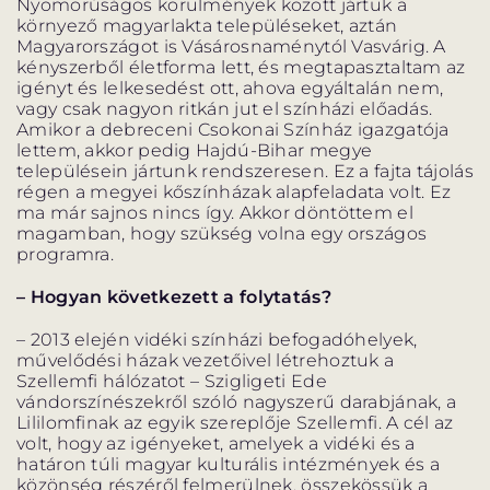
Nyomorúságos körülmények között jártuk a
ELŐADÁSOK LISTÁJA
környező magyarlakta településeket, aztán
Magyarországot is Vásárosnaménytól Vasvárig. A
kényszerből életforma lett, és megtapasztaltam az
NAPTÁR
igényt és lelkesedést ott, ahova egyáltalán nem,
vagy csak nagyon ritkán jut el színházi előadás.
JEGYVÁSÁRLÁS
Amikor a debreceni Csokonai Színház igazgatója
lettem, akkor pedig Hajdú-Bihar megye
településein jártunk rendszeresen. Ez a fajta tájolás
régen a megyei kőszínházak alapfeladata volt. Ez
ma már sajnos nincs így. Akkor döntöttem el
HÍREK
magamban, hogy szükség volna egy országos
programra.
GYAKORI KÉRDÉSEK
– Hogyan következett a folytatás?
– 2013 elején vidéki színházi befogadóhelyek,
művelődési házak vezetőivel létrehoztuk a
Szellemfi hálózatot – Szigligeti Ede
vándorszínészekről szóló nagyszerű darabjának, a
Lililomfinak az egyik szereplője Szellemfi. A cél az
volt, hogy az igényeket, amelyek a vidéki és a
határon túli magyar kulturális intézmények és a
közönség részéről felmerülnek, összekössük a