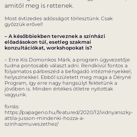
amitől meg is rettenek.
Most évtizedes adósságot törlesztünk. Csak
győzzük erővel!
– A későbbiekben terveznek a színházi
előadásokon túl, esetleg szakmai
konzultációkat,
workshopokat is?
– Erre Kis Domonkos Márk, a program ügyvezetője
tudna pontosabb választ adni. Rendkívül fontos a
folyamatos párbeszéd a befogadó intézményekkel,
helyszínekkel. Ebből született meg maga a Déryné
Program, így erre nagy hangsúlyt fektetünk a
jövőben is. Minden értékes ötletre nyitottak
vagyunk.
forrás:
https://papageno.hu/featured/2020/12/vidnyanszky-
attila-jusson-mindenki-hozza-a-
szinhazmuveszethez/