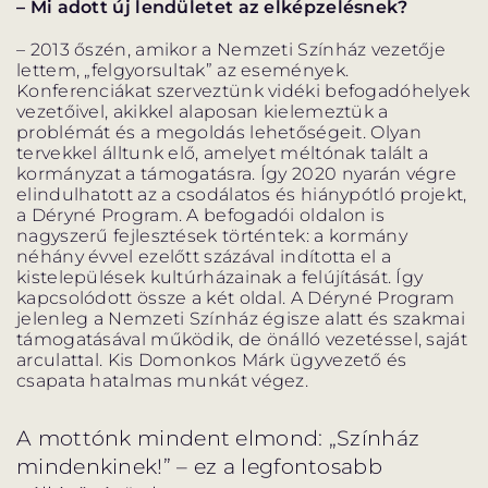
– Mi adott új lendületet az elképzelésnek?
– 2013 őszén, amikor a Nemzeti Színház vezetője
lettem, „felgyorsultak” az események.
Konferenciákat szerveztünk vidéki befogadóhelyek
vezetőivel, akikkel alaposan kielemeztük a
problémát és a megoldás lehetőségeit. Olyan
tervekkel álltunk elő, amelyet méltónak talált a
kormányzat a támogatásra. Így 2020 nyarán végre
elindulhatott az a csodálatos és hiánypótló projekt,
a Déryné Program. A befogadói oldalon is
nagyszerű fejlesztések történtek: a kormány
néhány évvel ezelőtt százával indította el a
kistelepülések kultúrházainak a felújítását. Így
kapcsolódott össze a két oldal. A Déryné Program
jelenleg a Nemzeti Színház égisze alatt és szakmai
támogatásával működik, de önálló vezetéssel, saját
arculattal. Kis Domonkos Márk ügyvezető és
csapata hatalmas munkát végez.
A mottónk mindent elmond: „Színház
mindenkinek!” – ez a legfontosabb