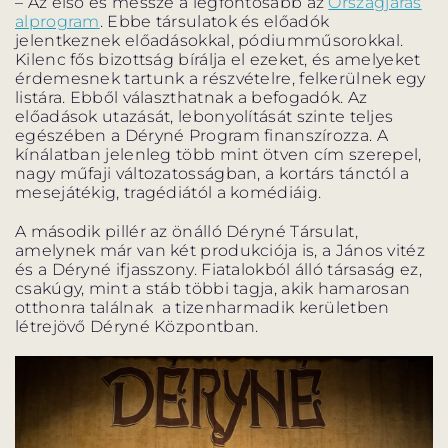
– Az első és messze a legfontosabb az
Országjárás
alprogram
. Ebbe társulatok és előadók
jelentkeznek előadásokkal, pódiumműsorokkal.
Kilenc fős bizottság bírálja el ezeket, és amelyeket
érdemesnek tartunk a részvételre, felkerülnek egy
listára. Ebből választhatnak a befogadók. Az
előadások utazását, lebonyolítását szinte teljes
egészében a Déryné Program finanszírozza. A
kínálatban jelenleg több mint ötven cím szerepel,
nagy műfaji változatosságban, a kortárs tánctól a
mesejátékig, tragédiától a komédiáig.
A második pillér az önálló Déryné Társulat,
amelynek már van két produkciója is, a János vitéz
és a Déryné ifjasszony. Fiatalokból álló társaság ez,
csakúgy, mint a stáb többi tagja, akik hamarosan
otthonra találnak a tizenharmadik kerületben
létrejövő Déryné Központban.