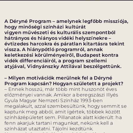
A Déryné Program – amelynek legfőbb missziója,
hogy minőségi színházi kultúrát
vigyen
művészeti és kulturális szempontból
VÁNDORSZÍNHÁZ
DÉRYNÉ TÁRSULAT
hátrányos és hiányos vidéki helyszínekre –
évtizedes
harcokra és páratlan kitartásra tekint
vissza. A hiánypótló programról, annak
KÖZREMŰKÖDŐK:
keletkezési
körülményeiről, Budapest kontra
vidék differenciáiról, a program szellemi
atyjával, Vidnyánszky
Attilával beszélgettünk.
STÁB
– Milyen motivációk merülnek fel a Déryné
SZAKMAI BIZOTTSÁG
Program kapcsán? Hogyan született a projekt?
– Ennek hosszú, már több mint huszonöt éves
előzményei vannak. Amikor a beregszászi Illyés
MENTOROK
Gyula Magyar Nemzeti Színház 1993-ben
megalakult, azzal szembesültünk, hogy semmit se
kaptunk meg abból, amit ígértek, többek között
színházépületet sem. Pillanatok alatt kiderült: ha
ELŐADÁSOK
fenn akarjuk tartani magunkat, nekünk kell a
színházat utaztatni. Tájolni kezdtünk.