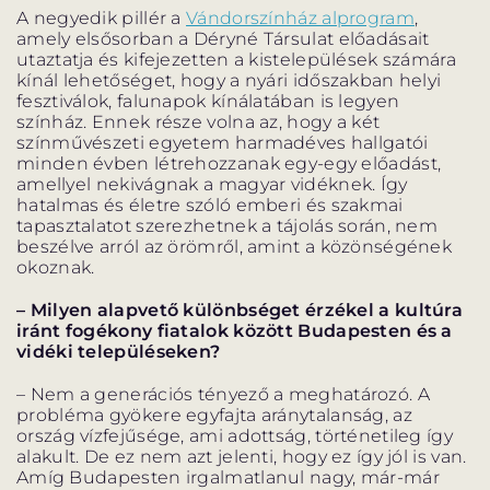
A negyedik pillér a
Vándorszínház alprogram
,
amely elsősorban a Déryné Társulat előadásait
utaztatja és kifejezetten a kistelepülések számára
kínál lehetőséget, hogy a nyári időszakban helyi
fesztiválok, falunapok kínálatában is legyen
színház. Ennek része volna az, hogy a két
színművészeti egyetem harmadéves hallgatói
minden évben létrehozzanak egy-egy előadást,
amellyel nekivágnak a magyar vidéknek. Így
hatalmas és életre szóló emberi és szakmai
tapasztalatot szerezhetnek a tájolás során, nem
beszélve arról az örömről, amint a közönségének
okoznak.
– Milyen alapvető különbséget érzékel a kultúra
iránt fogékony fiatalok között Budapesten és a
vidéki településeken?
– Nem a generációs tényező a meghatározó. A
probléma gyökere egyfajta aránytalanság, az
ország vízfejűsége, ami adottság, történetileg így
alakult. De ez nem azt jelenti, hogy ez így jól is van.
Amíg Budapesten irgalmatlanul nagy, már-már