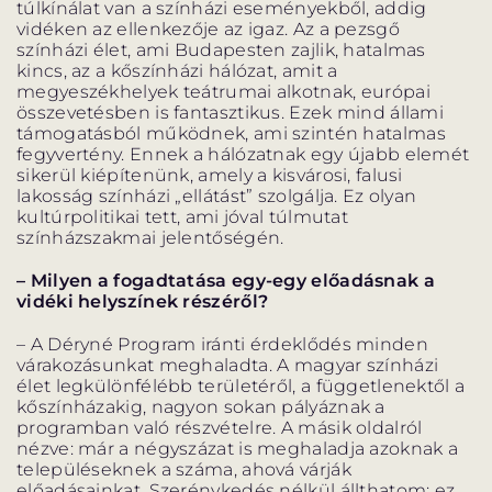
túlkínálat van a színházi eseményekből, addig
vidéken az ellenkezője az igaz. Az a pezsgő
színházi élet, ami Budapesten zajlik, hatalmas
kincs, az a kőszínházi hálózat, amit a
megyeszékhelyek teátrumai alkotnak, európai
összevetésben is fantasztikus. Ezek mind állami
támogatásból működnek, ami szintén hatalmas
fegyvertény. Ennek a hálózatnak egy újabb elemét
sikerül kiépítenünk, amely a kisvárosi, falusi
lakosság színházi „ellátást” szolgálja. Ez olyan
kultúrpolitikai tett, ami jóval túlmutat
színházszakmai jelentőségén.
– Milyen a fogadtatása egy-egy előadásnak a
vidéki helyszínek részéről?
– A Déryné Program iránti érdeklődés minden
várakozásunkat meghaladta. A magyar színházi
élet legkülönfélébb területéről, a függetlenektől a
kőszínházakig, nagyon sokan pályáznak a
programban való részvételre. A másik oldalról
nézve: már a négyszázat is meghaladja azoknak a
településeknek a száma, ahová várják
előadásainkat. Szerénykedés nélkül állthatom: ez