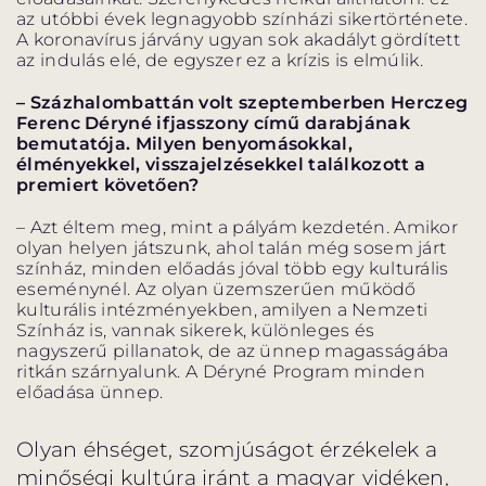
az utóbbi évek legnagyobb színházi sikertörténete.
A koronavírus járvány ugyan sok akadályt gördített
az indulás elé, de egyszer ez a krízis is elmúlik.
– Százhalombattán volt szeptemberben Herczeg
Ferenc Déryné ifjasszony című darabjának
bemutatója. Milyen benyomásokkal,
élményekkel, visszajelzésekkel találkozott a
premiert követően?
– Azt éltem meg, mint a pályám kezdetén. Amikor
olyan helyen játszunk, ahol talán még sosem járt
színház, minden előadás jóval több egy kulturális
eseménynél. Az olyan üzemszerűen működő
kulturális intézményekben, amilyen a Nemzeti
Színház is, vannak sikerek, különleges és
nagyszerű pillanatok, de az ünnep magasságába
ritkán szárnyalunk. A Déryné Program minden
előadása ünnep.
Olyan éhséget, szomjúságot érzékelek a
minőségi kultúra iránt a magyar vidéken,