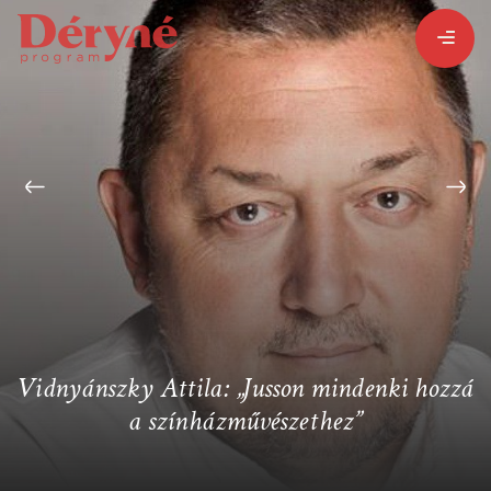
BEJELENTKEZEM
REGISZTRÁLOK
PROGRAMISMERTETŐ
ALPROGRAMOK:
Vidnyánszky Attila: „Jusson mindenki hozzá
a színházművészethez”
VITÉZ LÁSZLÓ
ORSZÁGJÁRÁS
BARANGOLÓ