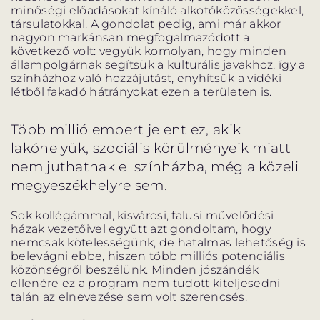
minőségi előadásokat kínáló alkotóközösségekkel,
társulatokkal. A gondolat pedig, ami már akkor
nagyon markánsan megfogalmazódott a
következő volt: vegyük komolyan, hogy minden
állampolgárnak segítsük a kulturális javakhoz, így a
színházhoz való hozzájutást, enyhítsük a vidéki
létből fakadó hátrányokat ezen a területen is.
Több millió embert jelent ez, akik
lakóhelyük, szociális körülményeik miatt
nem juthatnak el színházba, még a közeli
megyeszékhelyre sem.
Sok kollégámmal, kisvárosi, falusi művelődési
házak vezetőivel együtt azt gondoltam, hogy
nemcsak kötelességünk, de hatalmas lehetőség is
belevágni ebbe, hiszen több milliós potenciális
közönségről beszélünk. Minden jószándék
ellenére ez a program nem tudott kiteljesedni –
talán az elnevezése sem volt szerencsés.