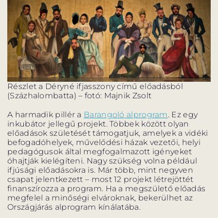
Részlet a Déryné ifjasszony című előadásból
(Százhalombatta) – fotó: Majnik Zsolt
A harmadik pillér a
Barangoló alprogram
. Ez egy
inkubátor jellegű projekt. Többek között olyan
előadások születését támogatjuk, amelyek a vidéki
befogadóhelyek, művelődési házak vezetői, helyi
pedagógusok által megfogalmazott igényeket
óhajtják kielégíteni. Nagy szükség volna például
ifjúsági előadásokra is. Már több, mint negyven
csapat jelentkezett – most 12 projekt létrejöttét
finanszírozza a program. Ha a megszülető előadás
megfelel a minőségi elvároknak, bekerülhet az
Országjárás alprogram kínálatába.