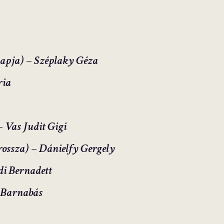
s apja) – Széplaky Géza
ria
– Vas Judit Gigi
rossza) – Dánielfy Gergely
di Bernadett
i Barnabás