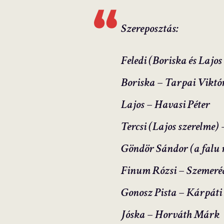
Szereposztás:
Feledi (Boriska és Lajo
Boriska – Tarpai Viktó
Lajos – Havasi Péter
Tercsi (Lajos szerelme) 
Göndör Sándor (a falu 
Finum Rózsi – Szemeré
Gonosz Pista – Kárpát
Jóska – Horváth Márk