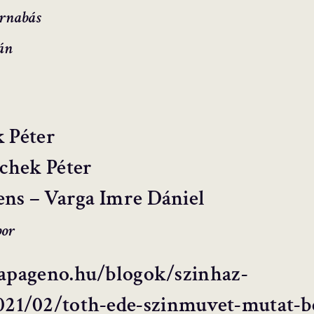
arnabás
án
k Péter
chek Péter
ens – Varga Imre Dániel
bor
/papageno.hu/blogok/szinhaz-
21/02/toth-ede-szinmuvet-mutat-b