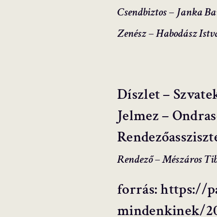
Csendbiztos – Janka B
Zenész – Habodász Istv
Díszlet – Szvate
Jelmez – Ondras
Rendezőassziszt
Rendező – Mészáros Ti
forrás: https:/
mindenkinek/20