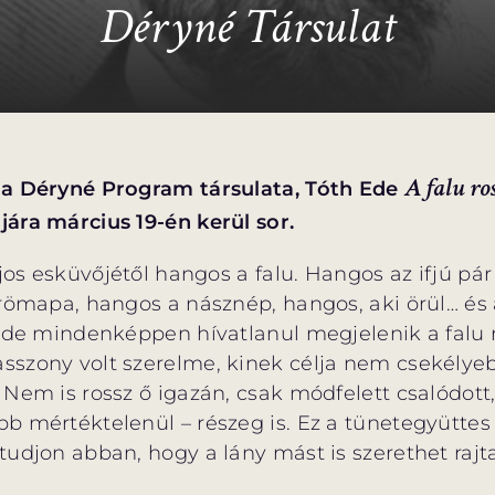
Déryné Társulat
A falu ro
 a Déryné Program társulata, Tóth Ede
ára március 19-én kerül sor.
ajos esküvőjétől hangos a falu. Hangos az ifjú pár
römapa, hangos a násznép, hangos, aki örül… és 
, de mindenképpen hívatlanul megjelenik a falu 
sszony volt szerelme, kinek célja nem csekélye
 Nem is rossz ő igazán, csak módfelett csalódott
b mértéktelenül – részeg is. Ez a tünetegyüttes
udjon abban, hogy a lány mást is szerethet rajta