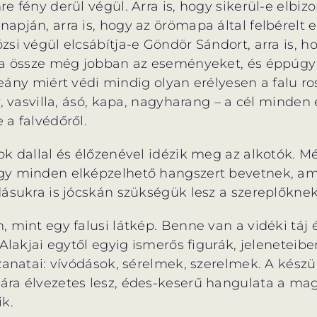
e fény derül végül. Arra is, hogy sikerül-e elbizo
apján, arra is, hogy az örömapa által felbérelt 
si végül elcsábítja-e Göndör Sándort, arra is, h
ja össze még jobban az eseményeket, és éppúgy a
ű leány miért védi mindig olyan erélyesen a falu r
y, vasvilla, ásó, kapa, nagyharang – a cél minden 
e a falvédőről.
k dallal és élőzenével idézik meg az alkotók. Mé
gy minden elképzelhető hangszert bevetnek, ami
dásukra is jócskán szükségük lesz a szereplőknek
 mint egy falusi látkép. Benne van a vidéki táj 
. Alakjai egytől egyig ismerős figurák, jelenete
zanatai: vívódások, sérelmek, szerelmek. A készü
ra élvezetes lesz, édes-keserű hangulata a magy
k.