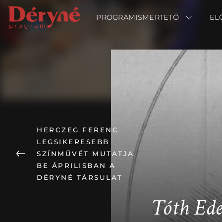
PROGRAMISMERTETŐ
PROGRAMISMERTETŐ
EL
EL
HERCZEG FERENC
LEGSIKERESEBB
SZÍNMŰVÉT MUTATJA
BE ÁPRILISBAN A
DÉRYNÉ TÁRSULAT
Tóth Ede