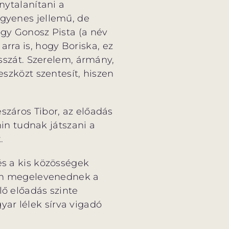
nytalanítani a
egyenes jellemű, de
ogy Gonosz Pista (a név
rra is, hogy Boriska, ez
osszát. Szerelem, ármány,
eszközt szentesít, hiszen
száros Tibor, az előadás
n tudnak játszani a
.
és a kis közösségek
iben megelevenednek a
lő előadás szinte
ar lélek sírva vigadó