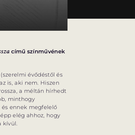
ssza
című színművének
 (szerelmi évődéstől és
az is, aki nem. Hiszen
rossza, a méltán hírhedt
bb, minthogy
, és ennek megfelelő
 épp elég ahhoz, hogy
 kívül.