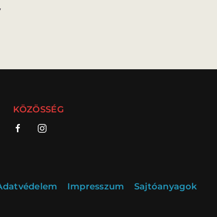
/
KÖZÖSSÉG
Adatvédelem
Impresszum
Sajtóanyagok