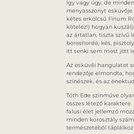
Így vagy úgy, de mindenr
menyasszonyt esküvője n
kétes erkölcsű Finum Róz
kötelez!) hogyan kuszál
az ártatlan, tiszta szív
boroshordó, kés, pisztol
itt senki sem most jött l
Az esküvői hangulatot so
rendezője elmondta, ho
színészek, és az énektu
Tóth Ede színműve olyan,
összes létező karaktere
falusi élet jellemző moz
minden korosztály számá
természetéből táplálkozi