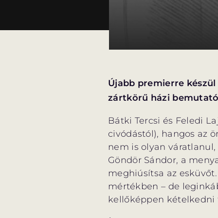
Újabb premierre készül
zártkörű házi bemutatój
Bátki Tercsi és Feledi L
civódástól), hangos az ö
nem is olyan váratlanul
Göndör Sándor, a menya
meghiúsítsa az esküvőt.
mértékben – de leginkáb
kellőképpen kételkedni t