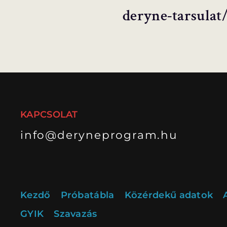
deryne-tarsulat
KAPCSOLAT
info@deryneprogram.hu
Kezdő
Próbatábla
Közérdekű adatok
GYIK
Szavazás