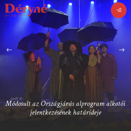
BEJELENTKEZEM
REGISZTRÁLOK
PROGRAMISMERTETŐ
ALPROGRAMOK:
Módosult az Országjárás alprogram alkotói
jelentkezésének határideje
VITÉZ LÁSZLÓ
ORSZÁGJÁRÁS
BARANGOLÓ