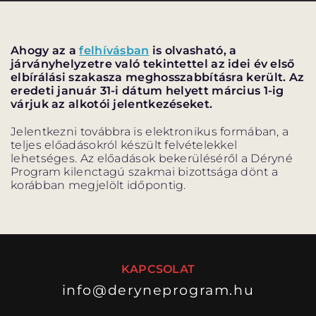
Ahogy az a
felhívásban
is olvasható, a
járványhelyzetre való tekintettel az idei év első
elbírálási szakasza meghosszabbításra került. Az
VÁNDORSZÍNHÁZ
DÉRYNÉ TÁRSULAT
eredeti január 31-i dátum helyett március 1-ig
várjuk az alkotói jelentkezéseket.
KÖZREMŰKÖDŐK:
Jelentkezni továbbra is elektronikus formában, a
teljes előadásokról készült felvételekkel
lehetséges. Az előadások bekerüléséről a Déryné
STÁB
Program kilenctagú szakmai bizottsága dönt a
korábban megjelölt időpontig.
SZAKMAI BIZOTTSÁG
MENTOROK
KAPCSOLAT
info@deryneprogram.hu
ELŐADÁSOK