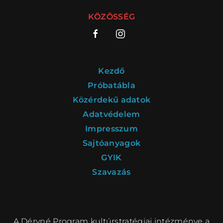
ELŐADÁSOK LISTÁJA
KÖZÖSSÉG
NAPTÁR
JEGYVÁSÁRLÁS
Kezdő
Próbatábla
HÍREK
Közérdekű adatok
Adatvédelem
GYAKORI KÉRDÉSEK
Impresszum
Sajtóanyagok
GYIK
Szavazás
A Déryné Program kultúrstratégiai intézménye a