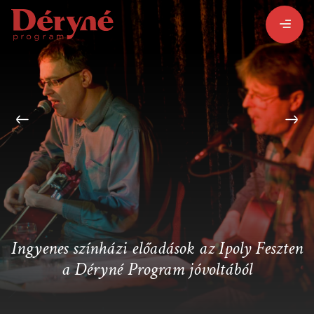
BEJELENTKEZEM
REGISZTRÁLOK
PROGRAMISMERTETŐ
ALPROGRAMOK:
Ingyenes színházi előadások az Ipoly Feszten
a Déryné Program jóvoltából
VITÉZ LÁSZLÓ
ORSZÁGJÁRÁS
BARANGOLÓ