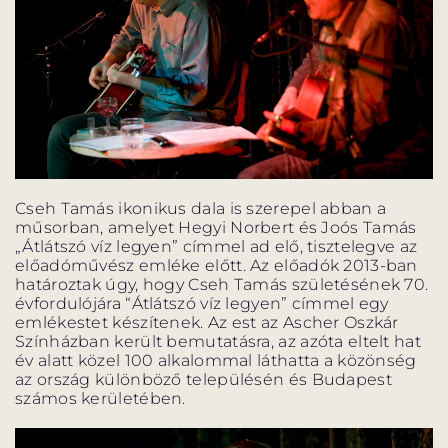
Cseh Tamás ikonikus dala is szerepel abban a
műsorban, amelyet Hegyi Norbert és Joós Tamás
„Átlátszó víz legyen” címmel ad elő, tisztelegve az
előadóművész emléke előtt. Az előadók 2013-ban
határoztak úgy, hogy Cseh Tamás születésének 70.
évfordulójára “Átlátszó víz legyen” címmel egy
emlékestet készítenek. Az est az Ascher Oszkár
Színházban került bemutatásra, az azóta eltelt hat
év alatt közel 100 alkalommal láthatta a közönség
az ország különböző településén és Budapest
számos kerületében.