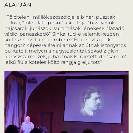
ALAPJÁN”
“Földtelen” milliók szószólója, a bihari puszták
dalosa, “föld alatti pokol” kikiáltója, “bivalyosok,
hajcsárok, juhászok, summások” énekese, “lázadó,
vádló, panaszkodó” Sinka: tud-e valamit kezdeni
költészetével a ma embere? Érti-e ezt a pokol-
hangot? Képes-e átélni annak az útnak iszonyatos
buktatóit, melyen a nagyszalontai, sokadíziglen
juhászszármazék, juhásznak kergetett, de “sámán”
lelkű fiú a köteles költő rangjáig eljutott?