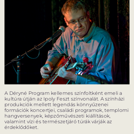
A Déryné Program kellemes színfoltként emeli a
kultúra útján az Ipoly Feszt színvonalát. A színházi
produkciók mellett legendás könnyűzenei
formációk koncertjei, családi programok, templomi
hangversenyek, képzőművészeti kiállítások,
valamint vízi és természetjáró túrák várják az
érdeklődőket.