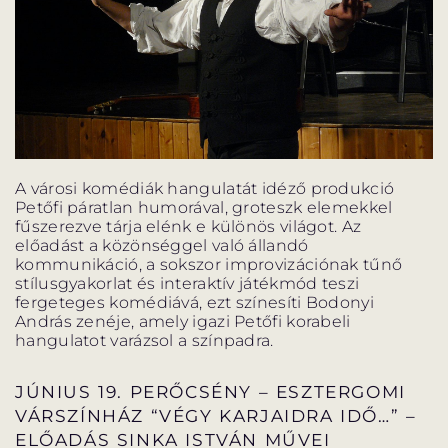
ELŐADÁSOK LISTÁJA
NAPTÁR
JEGYVÁSÁRLÁS
A városi komédiák hangulatát idéző produkció
HÍREK
Petőfi páratlan humorával, groteszk elemekkel
fűszerezve tárja elénk e különös világot. Az
előadást a közönséggel való állandó
GYAKORI KÉRDÉSEK
kommunikáció, a sokszor improvizációnak tűnő
stílusgyakorlat és interaktív játékmód teszi
fergeteges komédiává, ezt színesíti Bodonyi
András zenéje, amely igazi Petőfi korabeli
hangulatot varázsol a színpadra.
JÚNIUS 19. PERŐCSÉNY – ESZTERGOMI
VÁRSZÍNHÁZ “VÉGY KARJAIDRA IDŐ…” –
ELŐADÁS SINKA ISTVÁN MŰVEI