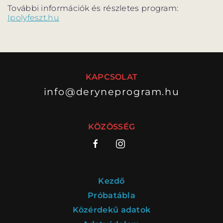
További információk és részletes program:
Ipolyfeszt.hu
KAPCSOLAT
info@deryneprogram.hu
KÖZÖSSÉG
Kezdő
Próbatábla
Közérdekű adatok