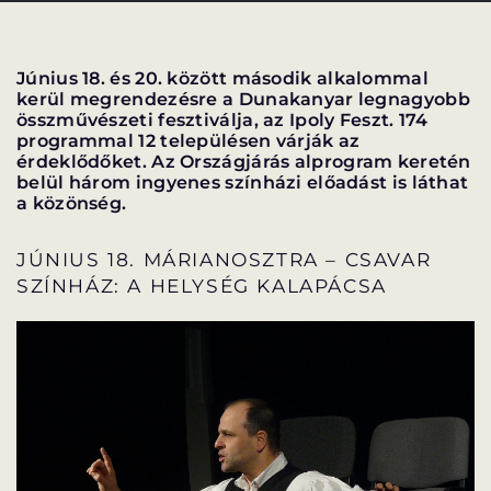
Június 18. és 20. között második alkalommal
kerül megrendezésre a Dunakanyar legnagyobb
összművészeti fesztiválja, az Ipoly Feszt. 174
VÁNDORSZÍNHÁZ
DÉRYNÉ TÁRSULAT
programmal 12 településen várják az
érdeklődőket. Az Országjárás alprogram keretén
belül három ingyenes színházi előadást is láthat
KÖZREMŰKÖDŐK:
a közönség.
STÁB
JÚNIUS 18. MÁRIANOSZTRA – CSAVAR
SZÍNHÁZ: A HELYSÉG KALAPÁCSA
SZAKMAI BIZOTTSÁG
MENTOROK
ELŐADÁSOK